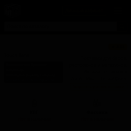
Личный кабинет
Туч Танк
★ 4.03
Touch Tank
Поставки для баров,
ресторанов и магазинов.
Вилмингтон Бревинг
Компани
Детали по ценам и
Wilmington Brewing Company
логистике — по запросу.
United States (Wilmington, NC)
Запросить условия поставки
Стиль: Имперский IPA
КЕГ
Фасовка
Нет в наличии
Нет в наличии