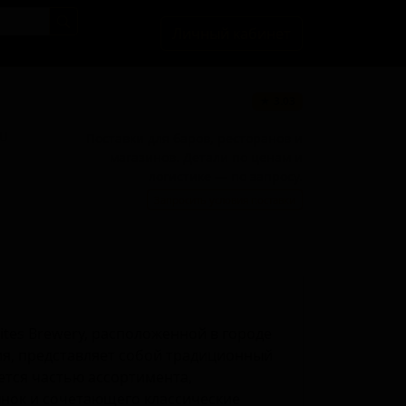
Личный кабинет
★ 3.03
BU
Поставки для баров, ресторанов и
магазинов. Детали по ценам и
логистике — по запросу.
Запросить условия поставки
ites Brewery, расположенной в городе
ия, представляет собой традиционный
яется частью ассортимента,
нок и сочетающего классические