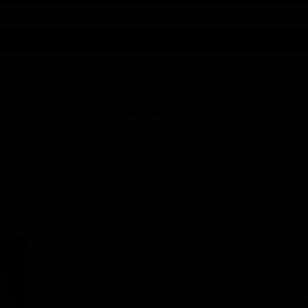
талог предложений
Справочники
Бизнесу
Контакты
ABV
I
КЕГ
Фасовка
4.0
-
Нет в
Нет в
наличии
наличии
Описание вкуса и стиля
Пиво Light Touch от пивоварни Thwa
Блэкберн, графство Ланкашир, Англ
английский пэйл-эль. Этот сорт явл
ориентированного на локальный ры