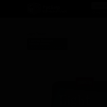
РусБир
B2B-маркетплейс
О нас
Ка
Лайт Тач
Light Touch
Сваитес Бревери
Thwaites Brewery
England (Blackburn, Lancashire)
Стиль: Пейл-эль английский