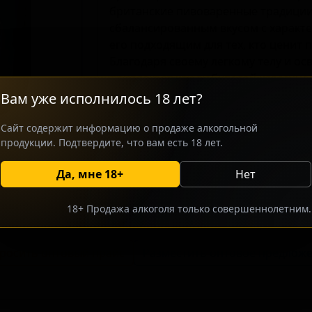
британские пивоваренные традиции
сбалансированным вкусом с характе
его подходящим для тех, кто ценит
Благодаря своему легкому телу и ос
привлекает как любителей классическ
ищет непритязательное пиво для п
Вам уже исполнилось 18 лет?
Сайт содержит информацию о продаже алкогольной
продукции. Подтвердите, что вам есть 18 лет.
Да, мне 18+
Нет
18+ Продажа алкоголя только совершеннолетним.
росить оптовый прайс
Разместить оптовое предлож