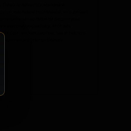
. Пиво отличается мягким и
рной хмелевой горчинкой, что делает
 проверенные временем рецептуры.
вежающему характеру, этот эль
их британских сортов, так и тех, кто
овседневного употребления.
ение