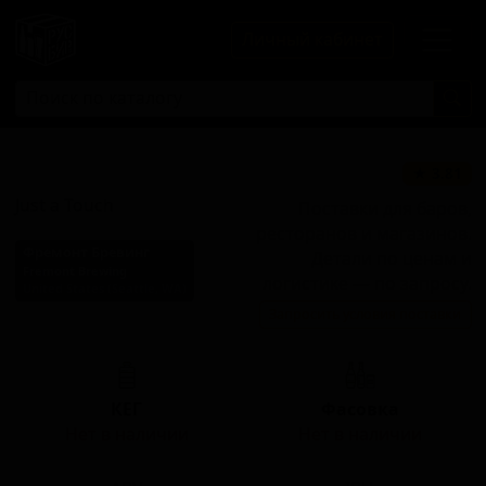
Личный кабинет
Джаст Эй Тач
★ 3.81
Just a Touch
Поставки для баров,
ресторанов и магазинов.
Фремонт Бревинг
Детали по ценам и
Fremont Brewing
логистике — по запросу.
United States (Seattle, WA)
Запросить условия поставки
Стиль: Американский стаут
КЕГ
Фасовка
Нет в наличии
Нет в наличии