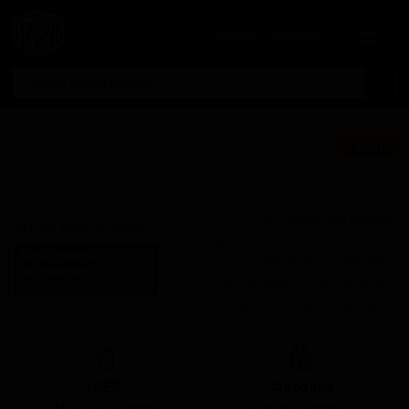
Личный кабинет
5W-30
★ 4.18
Ванильный
Стаут
Поставки для баров,
5W-30 Vanilla Stout
ресторанов и магазинов.
Торч Бревери
Детали по ценам и
Torch Brewery
логистике — по запросу.
Turkey (Bomonti, Istanbul)
Запросить условия поставки
Стиль: Стаут прочий
КЕГ
Фасовка
Нет в наличии
Нет в наличии