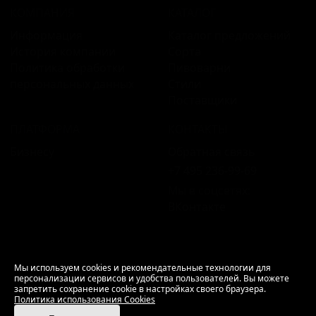
КОМПАНИЯ
КАТАЛОГ
Информация
Каталог предложений
История компании
Сорта
Политика обработки
Пивоварни
персональных данных
Стили
Поставщики
ПЛАТФОРМА
КОНТАКТЫ
Бизнесу
Обратная связь
+7 495 236‑99‑69
Мы в соцсетях:
ВКонтакте
18+ Продажа алкоголя только совершеннолетним.
Мы используем cookies и рекомендательные технологии для
персонализации сервисов и удобства пользователей. Вы можете
РусБир © 2006–2026.
запретить сохранение cookie в настройках своего браузера.
Используем cookies.
Политика использования
Политика использования Cookies
Cookies