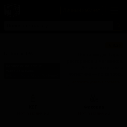
Личный кабинет
Ла Торш ИПА
★ 3.36
La Torche IPA
Поставки для баров,
ресторанов и магазинов.
Валлее де ла Хаине
Детали по ценам и
Vallee de la Haine
логистике — по запросу.
Belgium (Mons, Région Wallonne)
Запросить условия поставки
Стиль: Американский IPA
КЕГ
Фасовка
Нет в наличии
Нет в наличии