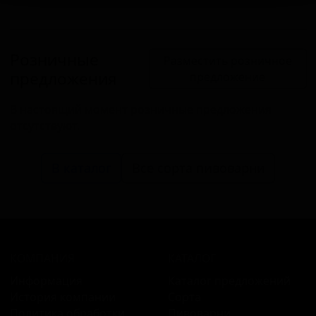
Розничные
Разместить розничное
предложения
предложение
В настоящий момент розничные предложения
отсутствуют.
В каталог
Все сорта пивоварни
КОМПАНИЯ
КАТАЛОГ
Информация
Каталог предложений
История компании
Сорта
Политика обработки
Пивоварни