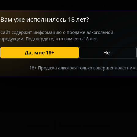
солода Maris Otter и Crystal, обес
оттенками бисквита и ириски, а хме
Вам уже исполнилось 18 лет?
цитрусовыми нотами. В состав напит
апельсина и кровяные апельсины, ч
Сайт содержит информацию о продаже алкогольной
классических для стиля нот с фрукт
продукции. Подтвердите, что вам есть 18 лет.
ориентирован на ценителей английс
Да, мне 18+
Нет
росить оптовый прайс
Разместить оптовое предлож
18+ Продажа алкоголя только совершеннолетним.
тсутствуют.
В каталог
Все сорта пивоварни