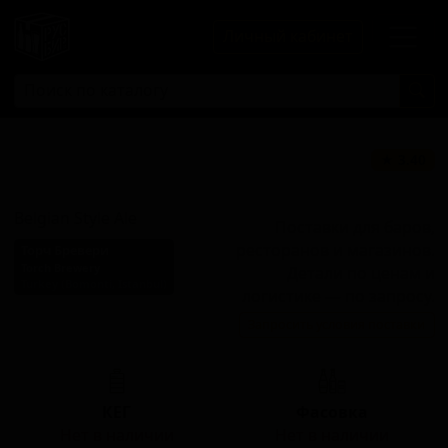
Личный кабинет
Бельгийский
★ 3.40
Стайл Эль
Belgian Style Ale
Поставки для баров,
ресторанов и магазинов.
Торч Бревери
Torch Brewery
Детали по ценам и
Turkey (Bomonti, Istanbul)
логистике — по запросу.
Стиль: Бельгийский Пейл
Запросить условия поставки
Эль
КЕГ
Фасовка
Нет в наличии
Нет в наличии