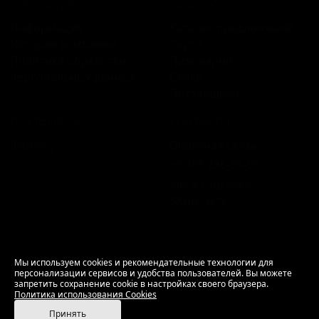
КОМПАНИЯ
КАТАЛОГ
Информация
Каталог предложений
История компании
Сорта
Политика обработки
Пивоварни
персональных данных
Стили
Поставщики
ПЛАТФОРМА
КОНТАКТЫ
Бизнесу
Обратная связь
+7 495 236‑99‑69
Мы в соцсетях:
ВКонтакте
18+ Продажа алкоголя только совершеннолетним.
Мы используем cookies и рекомендательные технологии для
персонализации сервисов и удобства пользователей. Вы можете
РусБир © 2006–2026.
запретить сохранение cookie в настройках своего браузера.
Используем cookies.
Политика использования
Политика использования Cookies
Cookies
Принять