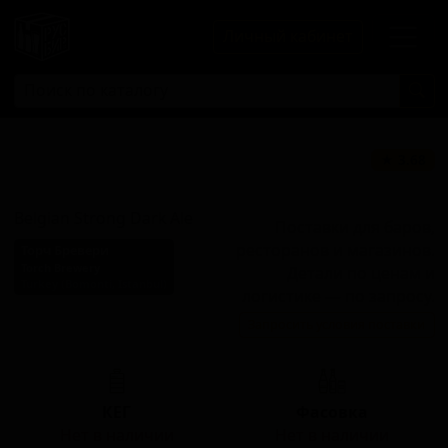
Личный кабинет
Бельгийский
★ 3.68
Стронг Дарк Эль
Belgian Strong Dark Ale
Поставки для баров,
ресторанов и магазинов.
Торч Бревери
Torch Brewery
Детали по ценам и
Turkey (Bomonti, Istanbul)
логистике — по запросу.
Стиль: Бельгийский
Запросить условия поставки
крепкий тёмный эль
КЕГ
Фасовка
Нет в наличии
Нет в наличии