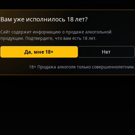
что придаёт ему сбалансированную 
Напиток ориентирован на ценителе
Вам уже исполнилось 18 лет?
сортов, которые ищут нестандартны
характер имбиря и ржаной оттенок
Сайт содержит информацию о продаже алкогольной
профиль, не оставляющий равноду
продукции. Подтвердите, что вам есть 18 лет.
экспериментов.
Да, мне 18+
Нет
росить оптовый прайс
Разместить оптовое предлож
18+ Продажа алкоголя только совершеннолетним.
тсутствуют.
В каталог
Все сорта пивоварни