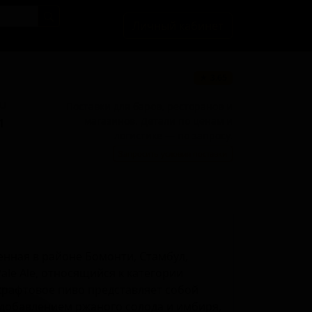
Личный кабинет
★ 3.65
BU
Поставки для баров, ресторанов и
магазинов. Детали по ценам и
1
логистике — по запросу.
Запросить условия поставки
енная в районе Бомонти, Стамбул,
Pale Ale, относящийся к категории
 крафтовое пиво представляет собой
с добавлением ржаного солода и имбиря,