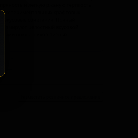
пряность и лёгкую ржаную терпкость.
й экспериментальных крафтовых
е вкусовые сочетания. Пряный
 формируют целостный вкусовой
шными поклонников пивных
ение
Разместить розничное предложение