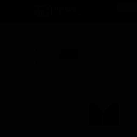
РусБир
B2B-маркетплейс
О нас
Ка
Гинджер Рай Пэйл Эль
Ginger Rye Pale Ale
Торч Бревери
Torch Brewery
Turkey (Bomonti, Istanbul)
Стиль: Пряное/Травяное пиво