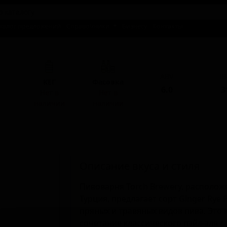
талог предложений
Справочники
Бизнесу
Контакты
ABV
I
КЕГ
Фасовка
6.0
3
Нет в
Нет в
наличии
наличии
Описание вкуса и стиля
Пивоварня Torch Brewery, располож
Турция, предлагает сорт Ginger Rye 
пряных и травяных видов пива. Это
сочетание классического пэйл-эля 