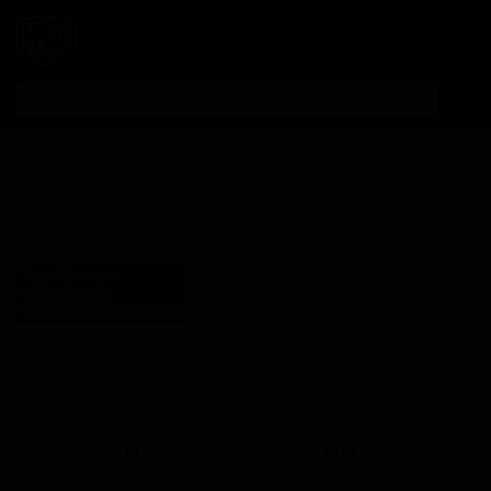
Личный кабинет
Думан - Смокед
★ 3.77
Беер
Duman
Поставки для баров,
ресторанов и магазинов.
Торч Бревери
Torch Brewery
Детали по ценам и
Turkey (Bomonti, Istanbul)
логистике — по запросу.
Стиль: Копчёное пиво
Запросить условия поставки
(Раухбир)
КЕГ
Фасовка
Нет в наличии
Нет в наличии