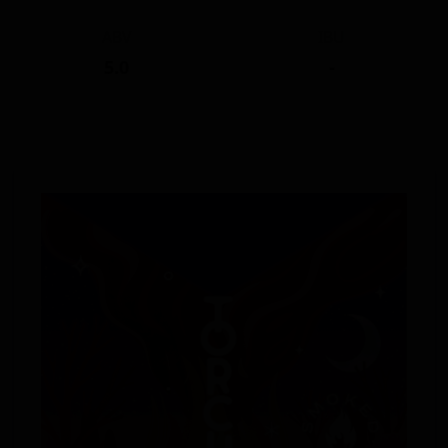
ABV
IBU
5.0
-