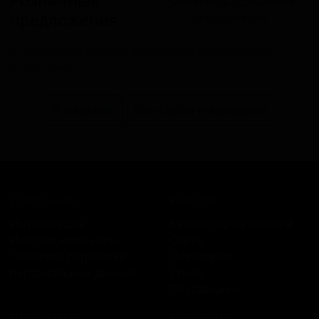
Розничные
Разместить розничное
предложения
предложение
В настоящий момент розничные предложения
отсутствуют.
В каталог
Все сорта пивоварни
КОМПАНИЯ
КАТАЛОГ
Информация
Каталог предложений
История компании
Сорта
Политика обработки
Пивоварни
персональных данных
Стили
Поставщики
ПЛАТФОРМА
КОНТАКТЫ