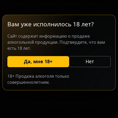
предлагает сорт Nitro Stout, выполненный
в стиле Irish Dry Stout. Это крафтовое
пиво, при производстве которого
используется азотная карбонизация, что
Вам уже исполнилось 18 лет?
придаёт напитку плотную, кремовую
текстуру. Сорт ориентирован на
Сайт содержит информацию о продаже
алкогольной продукции. Подтвердите, что вам
ценителей традиционных ирландских
есть 18 лет.
стаутов, предпочитающих мягкий вкус и
шелковистую пену. Вкусовой профиль
Да, мне 18+
Нет
отличается сбалансированной горечью и
нотами обжаренного зерна, что является
18+ Продажа алкоголя только
характерной чертой данного стиля.
совершеннолетним.
Запросить оптовый прайс
Разместить оптовое предложение