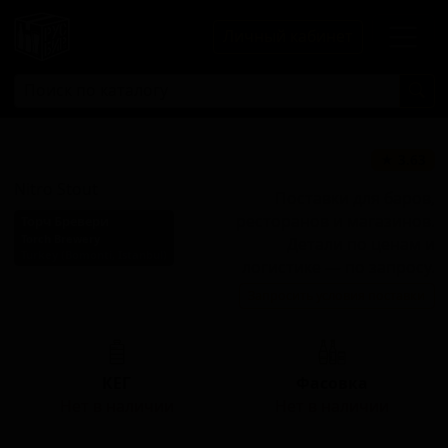
Личный кабинет
Нитро Стаут
★ 3.63
Nitro Stout
Поставки для баров,
ресторанов и магазинов.
Торч Бревери
Torch Brewery
Детали по ценам и
Turkey (Bomonti, Istanbul)
логистике — по запросу.
Стиль: Ирландский сухой
Запросить условия поставки
стаут
КЕГ
Фасовка
Нет в наличии
Нет в наличии