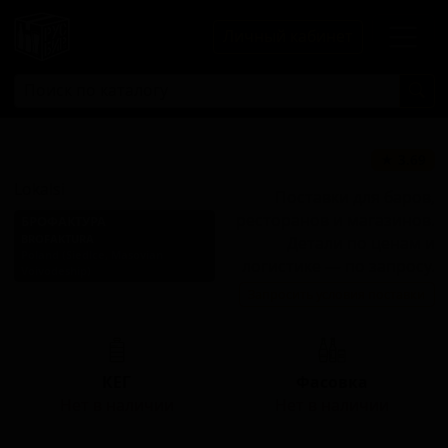
Личный кабинет
Локалси
★ 3.69
Lokalsi
Поставки для баров,
ресторанов и магазинов.
БРОФАКТУРА
BROFAKTURA
Детали по ценам и
Poland (Siedlce, Masovian
логистике — по запросу.
Voivodeship)
Запросить условия поставки
Стиль: Пильзнер - прочие
КЕГ
Фасовка
Нет в наличии
Нет в наличии