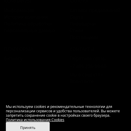
КОМПАНИЯ
КАТАЛОГ
Информация
Каталог предложений
История компании
Сорта
Политика обработки
Пивоварни
персональных данных
Стили
Поставщики
ПЛАТФОРМА
КОНТАКТЫ
Бизнесу
Обратная связь
+7 495 236‑99‑69
Мы в соцсетях:
ВКонтакте
18+ Продажа алкоголя только совершеннолетним.
Мы используем cookies и рекомендательные технологии для
персонализации сервисов и удобства пользователей. Вы можете
РусБир © 2006–2026.
запретить сохранение cookie в настройках своего браузера.
Используем cookies.
Политика использования
Политика использования Cookies
Cookies
Принять