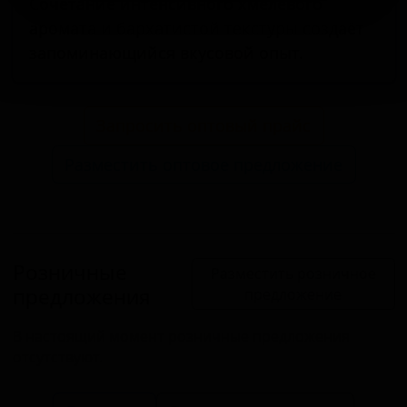
Сочетание интенсивного хмелевого
аромата и бархатистой текстуры создаёт
запоминающийся вкусовой опыт.
Запросить оптовый прайс
Разместить оптовое предложение
Розничные
Разместить розничное
предложения
предложение
В настоящий момент розничные предложения
отсутствуют.