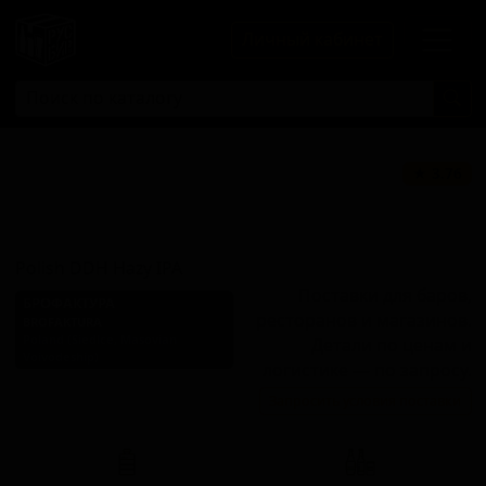
Личный кабинет
Полиш
★ 3.76
ДиДиЭйч Хейзи
ИПА
Polish DDH Hazy IPA
Поставки для баров,
БРОФАКТУРА
ресторанов и магазинов.
BROFAKTURA
Poland (Siedlce, Masovian
Детали по ценам и
Voivodeship)
логистике — по запросу.
Стиль: Имперский /
Запросить условия поставки
двойной NEIPA / хейзи IPA