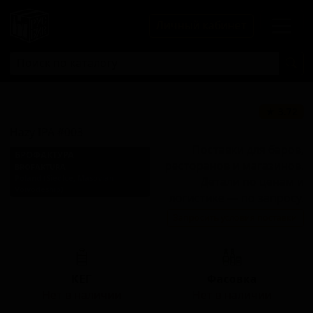
Личный кабинет
Хэйзи ИПА #003
★ 3.72
Hazy IPA #003
Поставки для баров,
БРОФАКТУРА
ресторанов и магазинов.
BROFAKTURA
Poland (Siedlce, Masovian
Детали по ценам и
Voivodeship)
логистике — по запросу.
Стиль: Нью-Ингленд IPA
Запросить условия поставки
(Хейзи IPA)
КЕГ
Фасовка
Нет в наличии
Нет в наличии