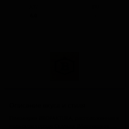
ABV
IBU
6.0
-
Описание вкуса и стиля
Пивоварня BROFAKTURA, расположенная в
польском городе Седльце (Мазовецкое