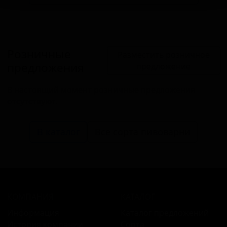
Розничные
Разместить розничное
предложения
предложение
В настоящий момент розничные предложения
отсутствуют.
В каталог
Все сорта пивоварни
КОМПАНИЯ
КАТАЛОГ
Информация
Каталог предложений
История компании
Сорта