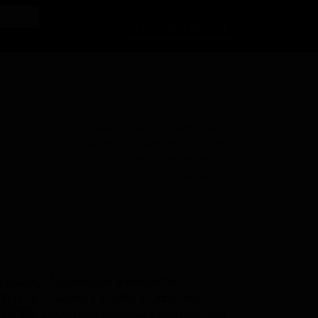
Личный кабинет
BU
Поставки для баров, ресторанов и
магазинов. Детали по ценам и
логистике — по запросу.
Запросить условия поставки
едльце, Мазовецкое воеводство,
G 16° - Galaxy x X13459 x Citra. Это
ого IPA, характеризующееся плотностью