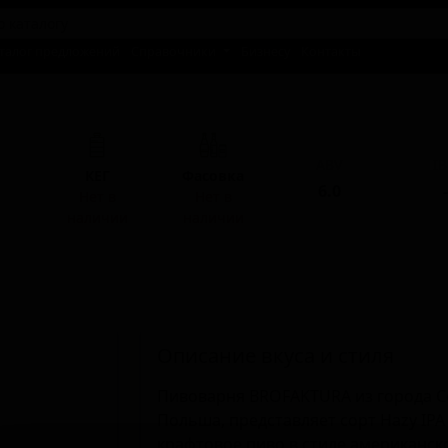
талог предложений
Справочники
Бизнесу
Контакты
 х
ABV
I
КЕГ
Фасовка
6.0
-
Нет в
Нет в
наличии
наличии
Описание вкуса и стиля
Пивоварня BROFAKTURA из города С
Польша, представляет сорт Hazy IPA BL
крафтовое пиво в стиле американск