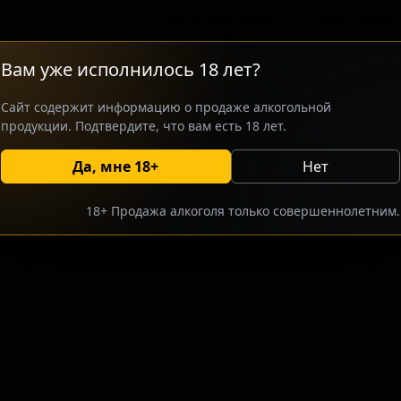
16° по шкале Баллинга. В производ
Galaxy, X13459, Citra и Cryo Pop Bl
хмелевого профиля без излишней го
Вам уже исполнилось 18 лет?
современных крафтовых IPA, котор
хмелевыми культурами и интенсивн
Сайт содержит информацию о продаже алкогольной
экспериментальной хмелевой линии 
продукции. Подтвердите, что вам есть 18 лет.
создаёт выраженный тропический и
Да, мне 18+
Нет
росить оптовый прайс
Разместить оптовое предлож
18+ Продажа алкоголя только совершеннолетним.
тсутствуют.
В каталог
Все сорта пивоварни