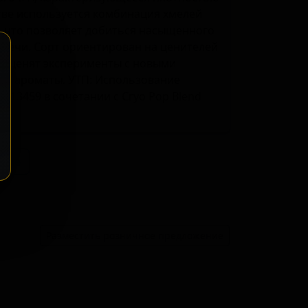
стве используется комбинация хмелей
end, что позволяет добиться насыщенного
речи. Сорт ориентирован на ценителей
ые ценят эксперименты с новыми
ые ароматы. УТП: Использование
X13459 в сочетании с Cryo Pop Blend
ение
Разместить розничное предложение