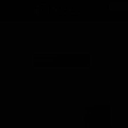
РусБир
B2B-маркетплейс
О нас
Ка
Хейзи ИПА БЛГ 16° - Гэлакси
X13459 х Ситра
Hazy IPA BLG 16° - Galaxy x X13459 x Citra
БРОФАКТУРА
BROFAKTURA
Poland (Siedlce, Masovian Voivodeship)
Стиль: Американский IPA