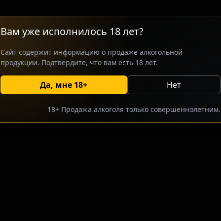
горечь IPA. Пивоварня BROFAKTURA 
сортов для ценителей нестандартны
Вам уже исполнилось 18 лет?
Отличительной стороной данного с
каламондина, которое придаёт напи
Сайт содержит информацию о продаже алкогольной
вкус излишней кислотностью, что д
продукции. Подтвердите, что вам есть 18 лет.
любителей освежающих, но насыще
Да, мне 18+
Нет
росить оптовый прайс
Разместить оптовое предлож
18+ Продажа алкоголя только совершеннолетним.
тсутствуют.
В каталог
Все сорта пивоварни