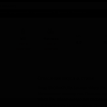
талог предложений
Справочники
Бизнесу
Контакты
ABV
I
КЕГ
Фасовка
4.0
2
Нет в
Нет в
наличии
наличии
Описание вкуса и стиля
Пиво BROFAKTURA Session White IPA 
Мазовецкое воеводство, Польша, п
White IPA, облегчённую для сессио
с добавлением каламондина, сочета