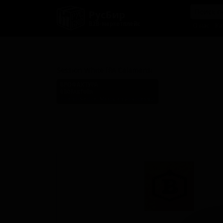
РусБир
B2B-маркетплейс
О нас
Ка
Сэшн Уайт ИПА Каламанси
Session White IPA Calamansi
БРОФАКТУРА
BROFAKTURA
Poland (Siedlce, Masovian Voivodeship)
Стиль: Пшеничный IPA