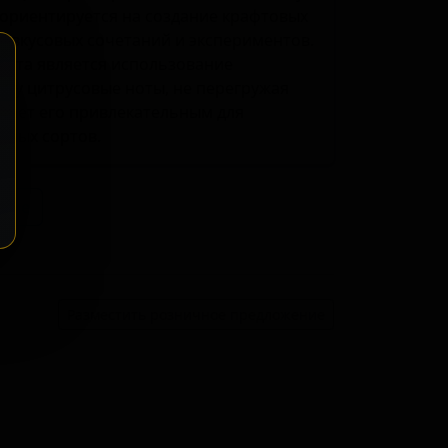
ориентируется на создание крафтовых
х вкусовых сочетаний и экспериментов.
орта является использование
тку цитрусовые ноты, не перегружая
елает его привлекательным для
нных сортов.
ение
Разместить розничное предложение