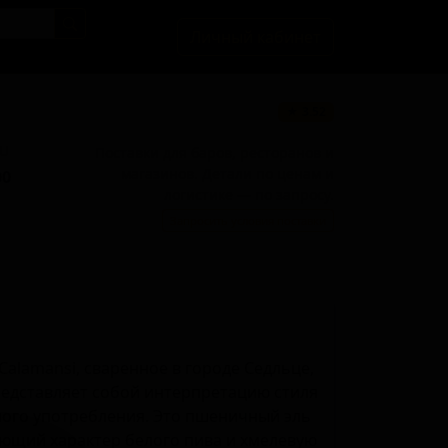
Личный кабинет
★ 3.52
BU
Поставки для баров, ресторанов и
магазинов. Детали по ценам и
00
логистике — по запросу.
Запросить условия поставки
Calamansi, сваренное в городе Седльце,
редставляет собой интерпретацию стиля
нного употребления. Это пшеничный эль
ющий характер белого пива и хмелевую