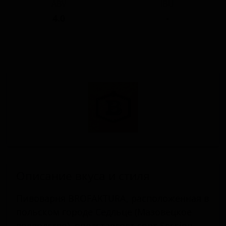
ABV
IBU
4.0
-
Описание вкуса и стиля
Пивоварня BROFAKTURA, расположенная в
польском городе Седльце (Мазовецкое
воеводство), представляет сорт Session