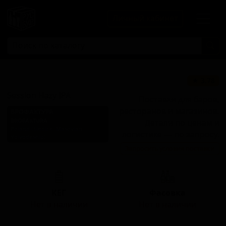
Личный кабинет
Сэшн Хейзи ИПА
★ 3.78
Session Hazy IPA
Поставки для баров,
ресторанов и магазинов.
БРОФАКТУРА
BROFAKTURA
Детали по ценам и
Poland (Siedlce, Masovian
логистике — по запросу.
Voivodeship)
Запросить условия поставки
Стиль: Сессионный IPA
КЕГ
Фасовка
Нет в наличии
Нет в наличии