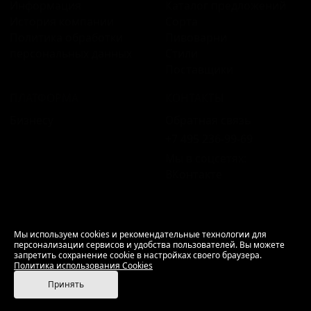
Информация
Каталог предложений
История компании
Сорта
Политика обработки
Пивоварни
персональных данных
Стили
Поставщики
ПЛАТФОРМА
КОНТАКТЫ
Бизнесу
Обратная связь
+7 495 236‑99‑69
Мы в соцсетях:
ВКонтакте
18+ Продажа алкоголя только совершеннолетним.
Мы используем cookies и рекомендательные технологии для
персонализации сервисов и удобства пользователей. Вы можете
РусБир © 2006–2026.
запретить сохранение cookie в настройках своего браузера.
Используем cookies.
Политика использования
Политика использования Cookies
Cookies
Принять