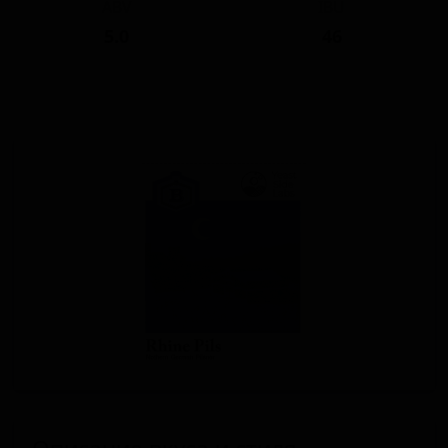
ABV
IBU
5.0
46