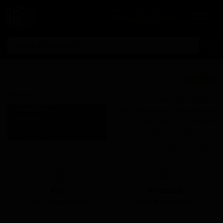
Личный кабинет
Райн Пилс
★ 4.00
Rhine Pils
Поставки для баров,
ресторанов и магазинов.
БРОФАКТУРА
BROFAKTURA
Детали по ценам и
Poland (Siedlce, Masovian
логистике — по запросу.
Voivodeship)
Запросить условия поставки
Стиль: Пильзнер немецкий
КЕГ
Фасовка
Нет в наличии
Нет в наличии