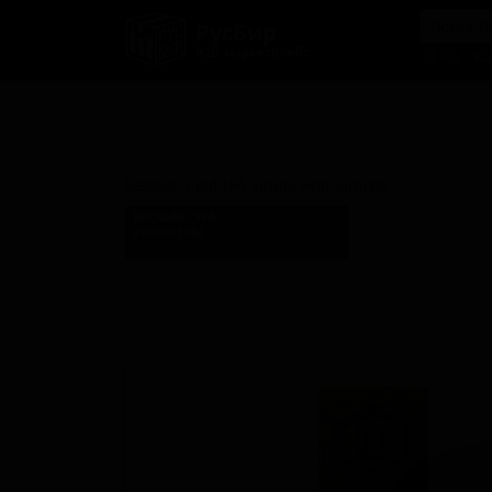
РусБир
B2B-маркетплейс
О нас
Ка
Сэшн Колд ИПА Сингл Хоп
Симко
Session Cold IPA Single Hop Simcoe
БРОФАКТУРА
BROFAKTURA
Poland (Siedlce, Masovian Voivodeship)
Стиль: Сессионный IPA