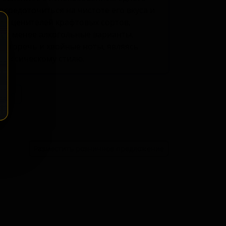
осредоточиться на чистоте его вкуса и
на ценителей крафтовых сортов,
 и менее алкогольные варианты.
ю горечь и хвойные ноты, являясь
классическому стилю.
ение
Разместить розничное предложение