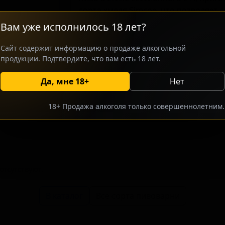
сорта хмеля Simcoe, что позволяет с
аромата. Пивоварня ориентируется 
Вам уже исполнилось 18 лет?
предпочитающих сбалансированные
Данный сорт предлагает освежающу
Сайт содержит информацию о продаже алкогольной
примером современного подхода к 
продукции. Подтвердите, что вам есть 18 лет.
Да, мне 18+
Нет
росить оптовый прайс
Разместить оптовое предлож
18+ Продажа алкоголя только совершеннолетним.
тсутствуют.
В каталог
Все сорта пивоварни