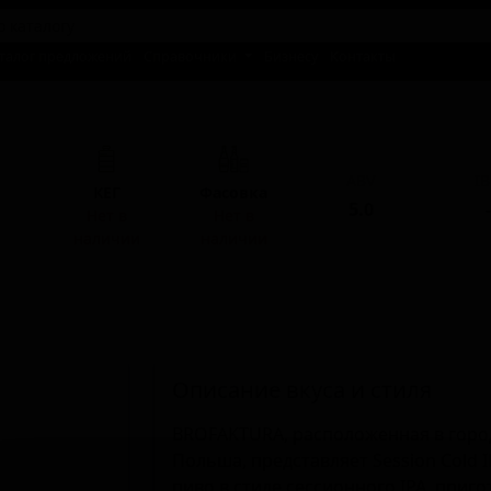
талог предложений
Справочники
Бизнесу
Контакты
ABV
I
КЕГ
Фасовка
5.0
-
Нет в
Нет в
наличии
наличии
Описание вкуса и стиля
BROFAKTURA, расположенная в город
Польша, представляет Session Cold I
пиво в стиле сессионного IPA, приг