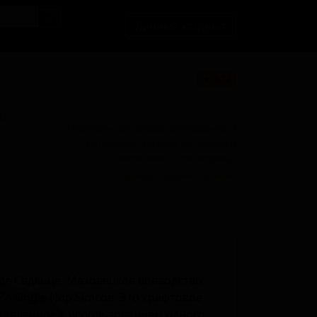
Личный кабинет
★ 3.72
BU
Поставки для баров, ресторанов и
магазинов. Детали по ценам и
логистике — по запросу.
Запросить условия поставки
е Седльце, Мазовецкое воеводство,
PA Single Hop Simcoe. Это крафтовое
отовленное с использованием одного