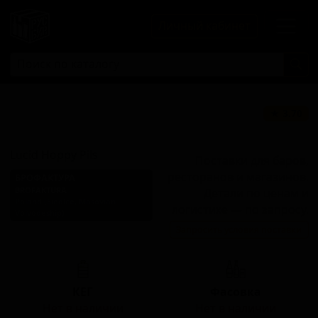
Личный кабинет
Люсид Хоппи
★ 3.70
Пилс
Lucid Hoppy Pils
Поставки для баров,
ресторанов и магазинов.
БРОФАКТУРА
BROFAKTURA
Детали по ценам и
Poland (Siedlce, Masovian
логистике — по запросу.
Voivodeship)
Запросить условия поставки
Стиль: Пильзнер - прочие
КЕГ
Фасовка
Нет в наличии
Нет в наличии