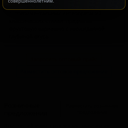
совершеннолетним.
на ценителей крафтовых кислых сортов и
экспериментальных интерпретаций
классических стилей, предлагая
фруктовую вариацию с неожиданной
глубиной вкуса.
Запросить оптовый прайс
Разместить оптовое предложение
Розничные
Разместить розничное
предложения
предложение
В настоящий момент розничные предложения