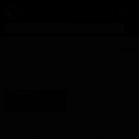
Личный кабинет
Империал
★ 3.74
Белинер Вайссе
з Малинами
Imperial Beliner Weisse z
malinami
Поставки для баров,
БРОФАКТУРА
ресторанов и магазинов.
BROFAKTURA
Poland (Siedlce, Masovian
Детали по ценам и
Voivodeship)
логистике — по запросу.
Стиль: Фруктовый
Запросить условия поставки
Берлинер Вайссе