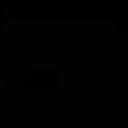
Личный кабинет
Цитрус Драй
★ 3.35
Стаут
Citrus Dry Stout
Поставки для баров,
БРОФАКТУРА
ресторанов и магазинов.
BROFAKTURA
Poland (Siedlce, Masovian
Детали по ценам и
Voivodeship)
логистике — по запросу.
Стиль: Ирландский сухой
Запросить условия поставки
стаут
КЕГ
Фасовка