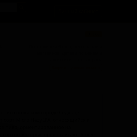
Личный кабинет
★ 3.63
BU
Поставки для баров, ресторанов и
магазинов. Детали по ценам и
логистике — по запросу.
Запросить условия поставки
ная в польском городе Седльце
т сорт Micro Hazy IPA, относящийся к
вое пиво, ориентированное на
 сортов, которые предпочитают более