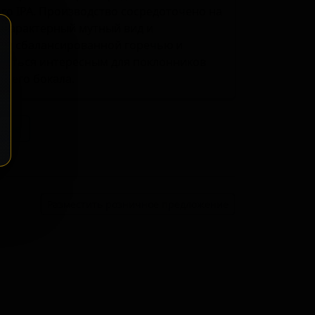
го IPA. Производство сосредоточено на
 характерный мутный вид и
ся сбалансированной горечью и
аваться интересным для поклонников
всего бокала.
ение
Разместить розничное предложение