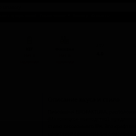
талог предложений
Справочники
Бизнесу
Контакты
ABV
I
КЕГ
Фасовка
4.0
-
Нет в
Нет в
наличии
наличии
Описание вкуса и стиля
Пивоварня BROFAKTURA, расположен
(Мазовецкое воеводство), предлагае
стилю сессионного IPA. Это крафто
ценителей современных охмелённых