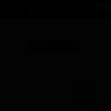
РусБир
B2B-маркетплейс
О нас
Ка
Микро Хейзи ИПА
Micro Hazy IPA
БРОФАКТУРА
BROFAKTURA
Poland (Siedlce, Masovian Voivodeship)
Стиль: Сессионный IPA