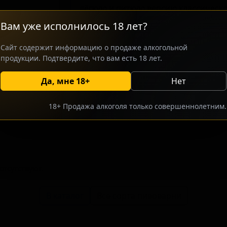
лёгкую и питкую версию классическо
сочетании сортов хмеля, создающих
Вам уже исполнилось 18 лет?
насыщенный аромат. Пиво отличает
плотностью, что позволяет ему ост
Сайт содержит информацию о продаже алкогольной
крафтовой культуры на протяжении 
продукции. Подтвердите, что вам есть 18 лет.
Да, мне 18+
Нет
росить оптовый прайс
Разместить оптовое предлож
18+ Продажа алкоголя только совершеннолетним.
тсутствуют.
В каталог
Все сорта пивоварни