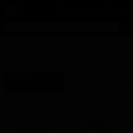
Личный кабинет
Полиш Хейзи
Пэйл Эль
Polish Hazy Pale Ale
Поставки для баров,
ресторанов и магазинов.
БРОФАКТУРА
BROFAKTURA
Детали по ценам и
Poland (Siedlce, Masovian
логистике — по запросу.
Voivodeship)
Запросить условия поставки
Стиль: Прочие светлые эли
КЕГ
Фасовка
Нет в наличии
Нет в наличии