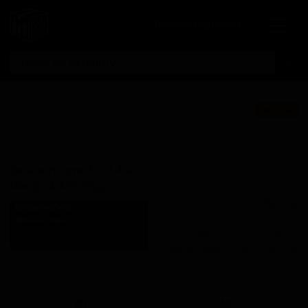
Личный кабинет
Безалкогольное
★ 3.64
Фрут Эль Манго
И Маракуйя
Bezalkoholowe Fruit Ale
Mango & Marakuja
Поставки для баров,
БРОФАКТУРА
ресторанов и магазинов.
BROFAKTURA
Poland (Siedlce, Masovian
Детали по ценам и
Voivodeship)
логистике — по запросу.
Стиль: Безалкогольное
Запросить условия поставки
фруктовое пиво