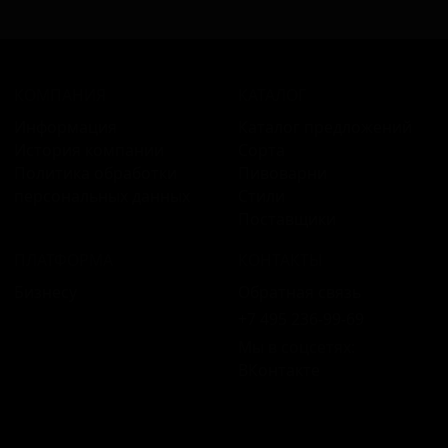
КОМПАНИЯ
КАТАЛОГ
Информация
Каталог предложений
История компании
Сорта
Политика обработки
Пивоварни
персональных данных
Стили
Поставщики
ПЛАТФОРМА
КОНТАКТЫ
Бизнесу
Обратная связь
+7 495 236‑99‑69
Мы в соцсетях:
ВКонтакте
18+ Продажа алкоголя только совершеннолетним.