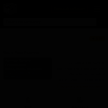
Личный кабинет
Ретро Пиво
★ 3.07
Пшенне
Retro Piwo Pszenne
Култови Бровар
Поставки для баров,
Старополски
ресторанов и магазинов.
Kultowy Browar Staropolski
Poland (Zduńska Wola, Łódź
Детали по ценам и
Voivodeship)
логистике — по запросу.
Стиль: Пшеничное пиво -
Запросить условия поставки
прочие
КЕГ
Фасовка