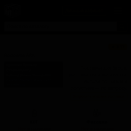
Личный кабинет
Родовите АПА
★ 3.17
Rodowite APA
Култови Бровар
Поставки для баров,
Старополски
ресторанов и магазинов.
Kultowy Browar Staropolski
Poland (Zduńska Wola, Łódź
Детали по ценам и
Voivodeship)
логистике — по запросу.
Стиль: Американский пейл-
Запросить условия поставки
эль
КЕГ
Фасовка
Нет в наличии
Нет в наличии