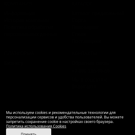
КОМПАНИЯ
КАТАЛОГ
Информация
Каталог предложений
История компании
Сорта
Политика обработки
Пивоварни
персональных данных
Стили
Поставщики
ПЛАТФОРМА
КОНТАКТЫ
Бизнесу
Обратная связь
+7 495 236‑99‑69
Мы в соцсетях:
ВКонтакте
18+ Продажа алкоголя только совершеннолетним.
Мы используем cookies и рекомендательные технологии для
персонализации сервисов и удобства пользователей. Вы можете
РусБир © 2006–2026.
запретить сохранение cookie в настройках своего браузера.
Используем cookies.
Политика использования
Политика использования Cookies
Cookies
Принять