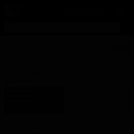
Личный кабинет
Культовое Без
★ 2.70
Глютена
Банановое
Kultowe Bez Glutenu
Bananowe
Поставки для баров,
Култови Бровар
ресторанов и магазинов.
Старополски
Kultowy Browar Staropolski
Детали по ценам и
Poland (Zduńska Wola, Łódź
логистике — по запросу.
Voivodeship)
Запросить условия поставки
Стиль: Безглютеновое пиво