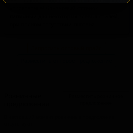
сорта является его способность сохранять
характерный банановый оттенок,
типичный для некоторых элевых стилей,
при полном отсутствии глютена
Запросить оптовый прайс
Разместить оптовое предложение
Розничные
Разместить розничное
предложения
предложение
В настоящий момент розничные предложения
отсутствуют.