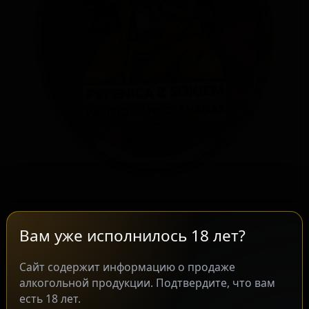
Вам уже исполнилось 18 лет?
Описание вкуса и стиля
Сайт содержит информацию о продаже
Пивоварня Kultowy Browar Staropolski из
алкогольной продукции. Подтвердите, что вам
города Здуньска-Воля, Польша,
есть 18 лет.
предлагает сорт Bestbir Pszenica z Sokiem