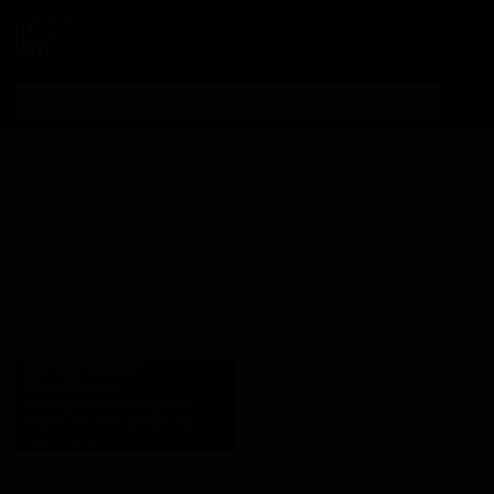
Личный кабинет
Бестбир
★ 2.96
Пшеница С
Соком Пасифик
Манго-Ананас
Bestbir Pszenica z Sokiem
Pacific Mango-Ananas
Поставки для баров,
Култови Бровар
ресторанов и магазинов.
Старополски
Kultowy Browar Staropolski
Детали по ценам и
Poland (Zduńska Wola, Łódź
логистике — по запросу.
Voivodeship)
Запросить условия поставки
Стиль: Фруктовое пиво