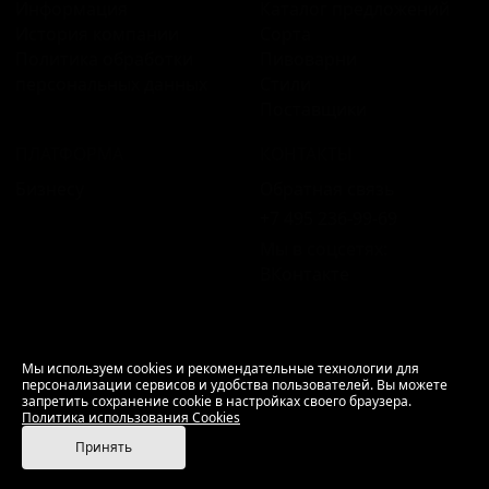
Информация
Каталог предложений
История компании
Сорта
Политика обработки
Пивоварни
персональных данных
Стили
Поставщики
ПЛАТФОРМА
КОНТАКТЫ
Бизнесу
Обратная связь
+7 495 236‑99‑69
Мы в соцсетях:
ВКонтакте
18+ Продажа алкоголя только совершеннолетним.
Мы используем cookies и рекомендательные технологии для
персонализации сервисов и удобства пользователей. Вы можете
РусБир © 2006–2026.
запретить сохранение cookie в настройках своего браузера.
Используем cookies.
Политика использования
Политика использования Cookies
Cookies
Принять