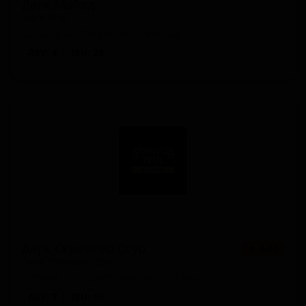
Дарк Майлд
Dark Mild
Canada — Мягкий эль тёмный
ABV: 4
IBU: 20
Дарк Скрампер Соур
★ 3.88
Dark Scrumper Sour
Canada — Фруктовый кислый эль
ABV: 7
IBU: 10