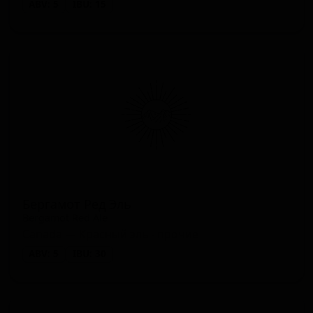
ABV: 5
IBU: 15
Бергамот Ред Эль
Bergamot Red Ale
Canada — Красный эль - прочие
ABV: 5
IBU: 30