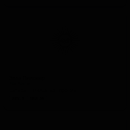
Элла Пилснер
Ella Pilsner
Canada — Пильзнер - прочие
ABV: 5
IBU: 36