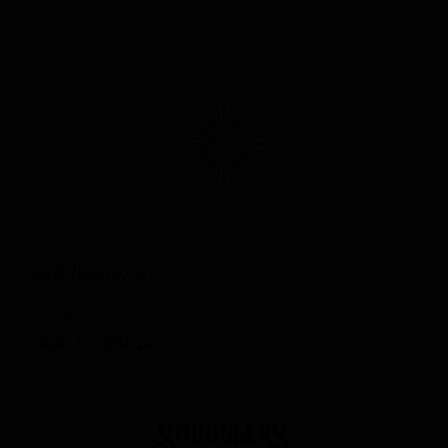
Дэй Дринкер
Day Drinker
Canada — Американский пейл-эль
ABV: 5
IBU: 24