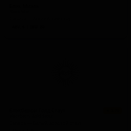
Блэк Миэль
Black Miel
Canada — Английский стаут
ABV: 6
IBU: 20
Блэкберри Голд Стаут
★ 3.70
Blackberry Gold Stout
Canada — Белый/золотой стаут