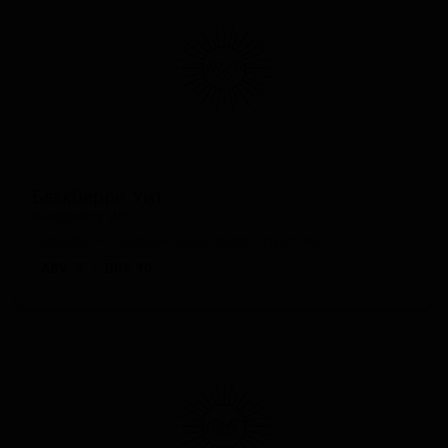
Блэкберри Уит
Blackberry Whit
Canada — Пшеничное пиво - прочие
ABV: 5
IBU: 10