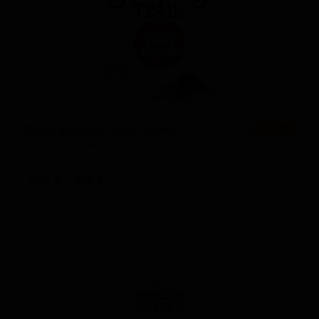
Драй Хоппед Саке Сауэр
★ 3.60
Dry Hopped Sake Sour
Canada — Кислое пиво - прочие
ABV: 5
IBU: 8