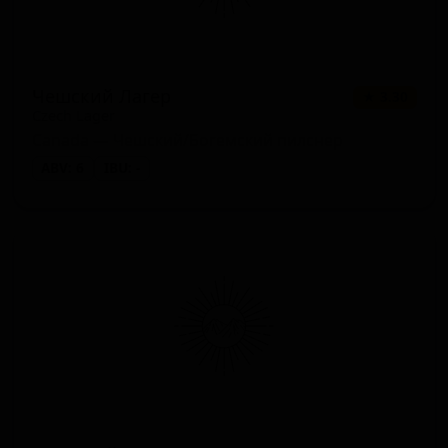
Чешский Лагер
★ 3.30
Czech Lager
Canada — Чешский/Богемский пилснер
ABV: 6
IBU: -