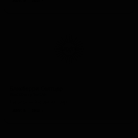
ABV: 6
IBU: -
Блэкберри Селтцер
Blackberry Seltzer
Canada — Хард-селтцер
ABV: 5
IBU: -