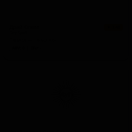
Драй Спелл
★ 3.40
Dry Spell
Canada — Блонд эль
ABV: 0
IBU: -