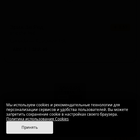
Эрик Зе Ред
★ 3.57
Eric the Red
Canada — Красный IPA
ABV: 7
IBU: 65
Мы используем cookies и рекомендательные технологии для
персонализации сервисов и удобства пользователей. Вы можете
запретить сохранение cookie в настройках своего браузера.
Политика использования Cookies
Принять
Эспрессо Пилснер
★ 3.72