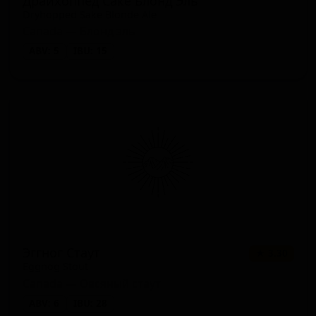
Драйхоппед Саке Блонд Эль
Dryhopped Sake Blonde Ale
Canada — Блонд эль
ABV: 5
IBU: 15
Эггног Стаут
★ 3.30
Eggnog Stout
Canada — Овсяный стаут
ABV: 6
IBU: 28