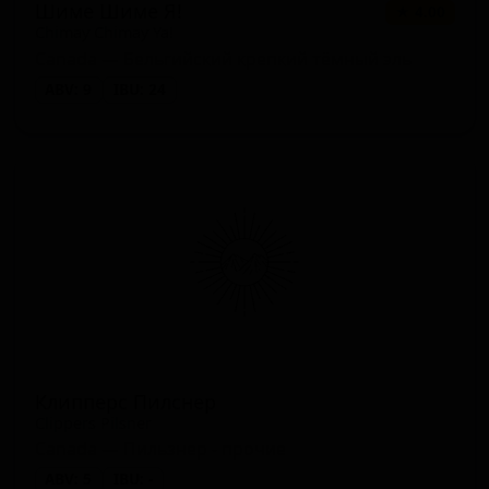
Шиме Шиме Я!
★ 4.00
Chimay Chimay Ya!
Canada — Бельгийский крепкий тёмный эль
ABV: 9
IBU: 24
Клипперс Пилснер
Clippers Pilsner
Canada — Пильзнер - прочие
ABV: 5
IBU: -