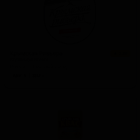
Крымская Ривьера
★ 2.80
Krymskaya Riviera
Russia — Светлый лагер
ABV: 5
IBU: -