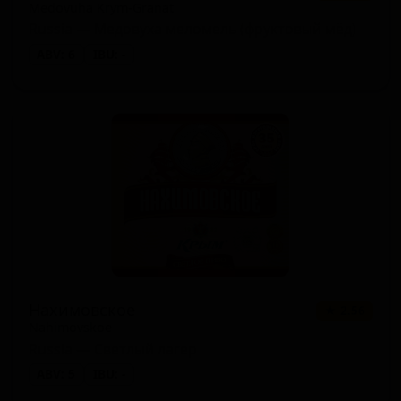
Medovuha Krym-Granat
Russia — Медовуха меломель (фруктовый мёд)
ABV: 6
IBU: -
Нахимовское
★ 2.56
Nahimovskoe
Russia — Светлый лагер
ABV: 5
IBU: -