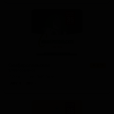
Симферопольское
★ 2.75
Simferopolskoe
Russia — Светлый лагер
ABV: 5
IBU: -