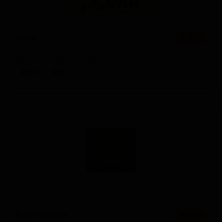
Ялта
★ 2.76
Yalta
Russia — Светлый лагер
ABV: 4
IBU: -
Юбилейное
★ 2.69