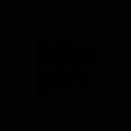
Черная Гора
★ 2.90
Chernaya Gora
Russia — Тёмный лагер
ABV: 5
IBU: -
Крым Крепкое
★ 2.55
Krym Krepkoe
Russia — Крепкий лагер
ABV: 7
IBU: -