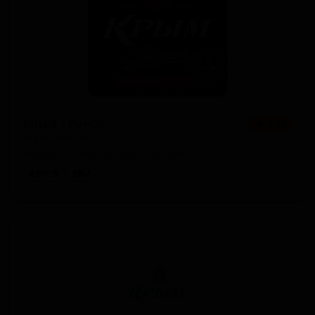
Крым Темное
★ 2.96
Krym Temnoe
Russia — Мюнхенский дункель
ABV: 5
IBU: -