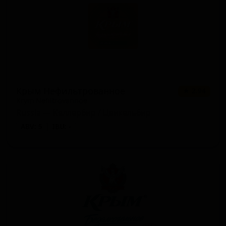
Крым Нефильтрованное
★ 2.94
Krym Nefiltrovannoe
Russia — Келлербир / Цвикельбир
ABV: 5
IBU: -