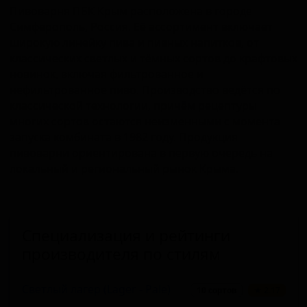
Пивоварня ПБК Крым расположена в городе
Симферополь, Россия. Её ассортимент включает
широкую линейку пива и пивных напитков, от
классических светлых и тёмных сортов до крафтовых
новинок, включая фильтрованное и
нефильтрованное пиво. Производство ведётся по
классической технологии, причём рецептуры
многих сортов остаются неизменными с момента
запуска комбината в 1982 году. Продукция
пивоварни ориентирована в первую очередь на
локальный и региональный рынок Крыма.
Специализация и рейтинги
производителя по стилям
Светлый лагер (Lager - Pale)
10 сортов
★ 2.17