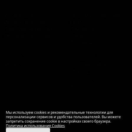
КОМПАНИЯ
КАТАЛОГ
Информация
Каталог предложений
История компании
Сорта
Политика обработки
Пивоварни
персональных данных
Стили
Поставщики
ПЛАТФОРМА
КОНТАКТЫ
Бизнесу
Обратная связь
+7 495 236‑99‑69
Мы в соцсетях:
ВКонтакте
18+ Продажа алкоголя только совершеннолетним.
Мы используем cookies и рекомендательные технологии для
персонализации сервисов и удобства пользователей. Вы можете
РусБир © 2006–2026.
запретить сохранение cookie в настройках своего браузера.
Используем cookies.
Политика использования
Политика использования Cookies
Cookies