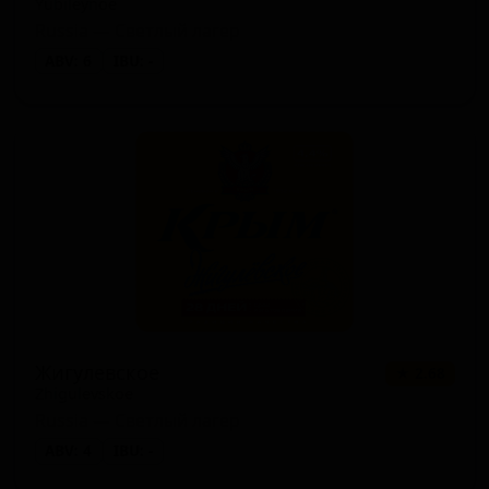
Yubileynoe
Russia — Светлый лагер
ABV: 6
IBU: -
Жигулевское
★ 2.68
Zhigulevskoe
Russia — Светлый лагер
ABV: 4
IBU: -