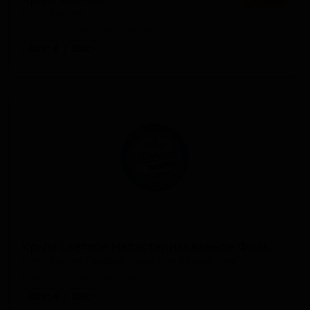
Krym Svetloe
Russia — Светлый лагер
ABV: 4
IBU: -
Крым Светлое Непастеризованное Фильтрованное
Krym Svetloe nepasterizovannoe filtrovannoe
Russia — Светлый лагер
ABV: 4
IBU: -