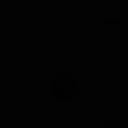
Крымский Квас
★ 2.97
Krymskij Kvas
Russia — Квас
ABV: 1
IBU: -
Медовуха Крым-Гранат
★ 3.16