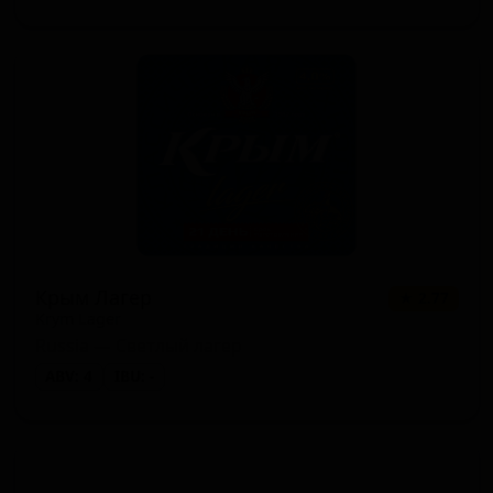
Крым Лагер
★ 2.77
Krym Lager
Russia — Светлый лагер
ABV: 4
IBU: -