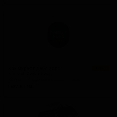
Крымкрафт Дабл Хопс
★ 2.85
Krymcraft Double Hops
Russia — Индийский светлый лагер
ABV: 5
IBU: -