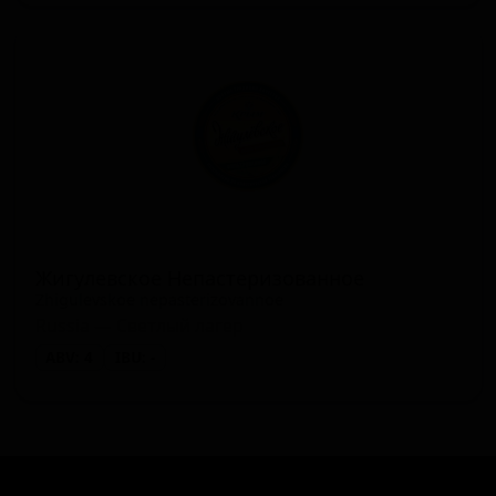
Жигулевское Непастеризованное
Zhigulevskoe nepasterizovannoe
Russia — Светлый лагер
ABV: 4
IBU: -