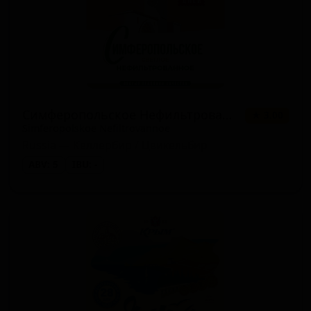
Симферопольское Нефильтрованное
★ 3.00
Simferopolskoe Nefiltrovannoe
Russia — Келлербир / Цвикельбир
ABV: 5
IBU: -