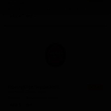
Krym-yabloko
Russia — Традиционный сидр / Апфельвайн
ABV: 6
IBU: -
Крымкрафт Черри Хопс
★ 2.35
Krymcraft Cherry Hops
Russia — Фруктовое пиво
ABV: 5
IBU: -