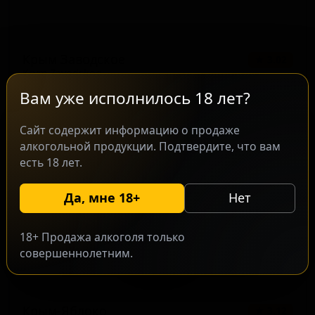
Крым Заводское
★ 3.02
Krym Zavodskoe
Russia — Крепкий лагер
Вам уже исполнилось 18 лет?
ABV: 6
IBU: -
Сайт содержит информацию о продаже
алкогольной продукции. Подтвердите, что вам
есть 18 лет.
Да, мне 18+
Нет
18+ Продажа алкоголя только
совершеннолетним.
Крым-Яблоко
★ 3.12