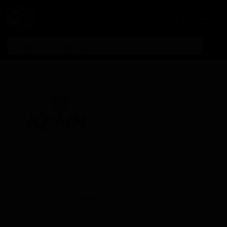
Личный кабинет
Все пивоварни
ПБК Крым
Krym
Russia — город Симферополь, Автономна Республіка
Крим