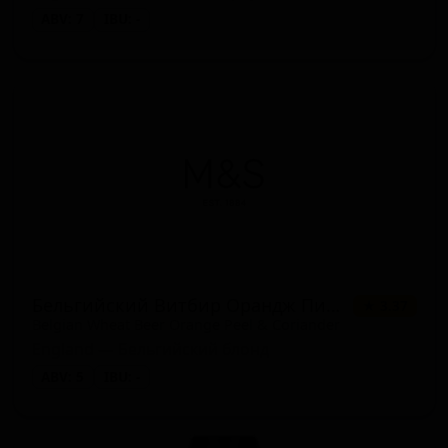
ABV: 7
IBU: -
Бельгийский Витбир Орандж Пил энд Кориандр
★ 3.37
Belgian Wheat Beer Orange Peel & Coriander
England — Бельгийский блонд
ABV: 5
IBU: -