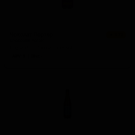
Чоколат Портер
★ 3.72
Chocolate Porter
England — Портер прочий
ABV: 5
IBU: -