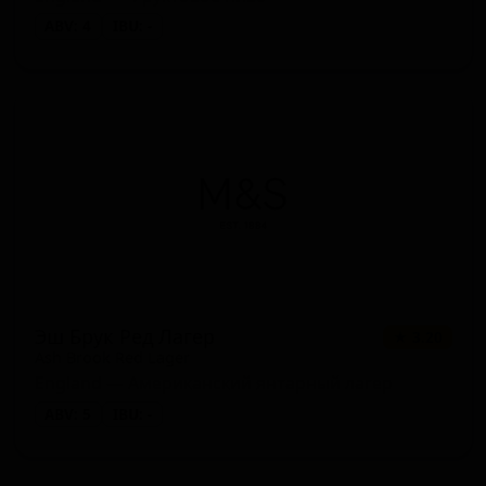
ABV: 4
IBU: -
Эш Брук Ред Лагер
★ 3.20
Ash Brook Red Lager
England — Американский янтарный лагер
ABV: 5
IBU: -