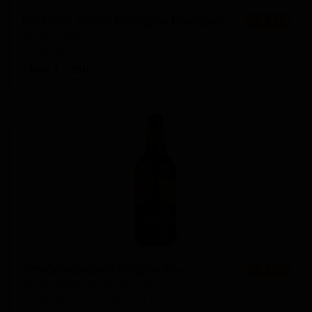
Бритиш Лагер (Фридом Брюэри)
★ 3.14
British Lager
England — Светлый лагер
ABV: 4
IBU: -
Кембриджшир Голден Эль
★ 3.32
Cambridgeshire Golden Ale
England — Английский блонд эль