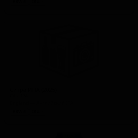
ABV: 5
IBU: -
Ситра ИПА (2025)
Citra IPA
England — Английский IPA
ABV: 5
IBU: -