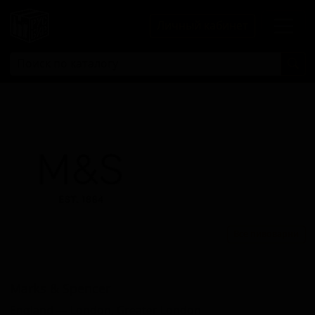
Личный кабинет
Все пивоварни
Маркс & Спенкер
Marks & Spencer
England — London, Greater London