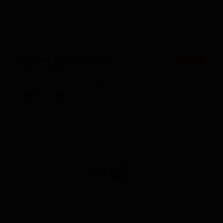
Бритиш Клиппер ИПА
★ 3.28
British Clipper IPA
England — Английский IPA
ABV: 6
IBU: -