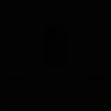
England — Американский IPA
Чешский/Богемский пилснер
ABV: 6
IBU: -
1 сорт
★ 3.16
(Pilsner - Czech / Bohemian)
Сидр сладкий (Cider - Sweet)
1 сорт
★ 3.08
Пряное/Травяное пиво (Spiced /
1 сорт
★ 2.91
Herbed Beer)
Шанди / Радлер (Shandy / Radler)
1 сорт
★ 2.87
Американский лагер (Lager -
1 сорт
★ 0.00
American)
Американ Лейд Бэк ИПА
★ 3.32
American Laid Back IPA
England — Сессионный IPA
ABV: 4
IBU: -