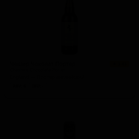
Чешир Чоколат Портер
★ 3.43
Cheshire Chocolate Porter
England — Портер английский
ABV: 6
IBU: -