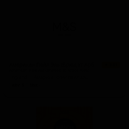
Американ Пейл Эль (Брюд эт Арбор Эйлс)
★ 3.61
American Pale Ale (Brewed at Arbor Ales)
England — Американский пейл-эль
ABV: 5
IBU: -