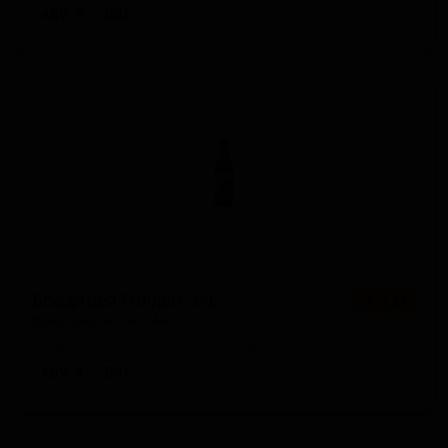
ABV: 5
IBU: -
Боадицея Голден Эль
★ 3.24
Boadicea Golden Ale
England — Английский блонд эль
ABV: 4
IBU: -