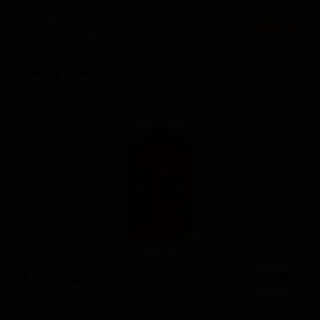
Блэк Пэйл Эль
★ 3.21
Black Pale Ale
England — Чёрный IPA
ABV: 4
IBU: -
Блад Орандж Вит Бер
★ 3.04
Blood Orange Wheat Beer
England — Пшеничное пиво с фруктами