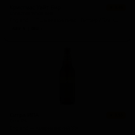
Кристмас Уайт Бир
★ 3.46
Christmas White Beer
England — Пшеничное пиво - Витбир / Бланш
ABV: 5
IBU: -
Ситра ИПА
★ 3.55
Citra IPA
England — Американский IPA