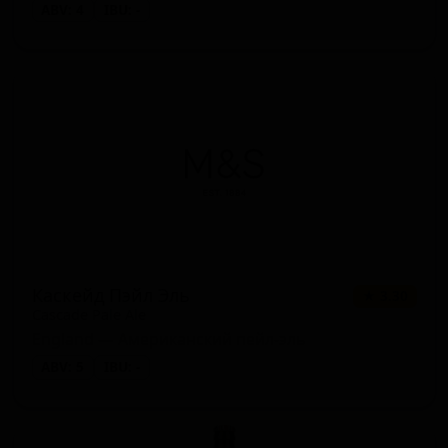
ABV: 4
IBU: -
Каскейд Пэйл Эль
★ 3.30
Cascade Pale Ale
England — Американский пейл-эль
ABV: 5
IBU: -