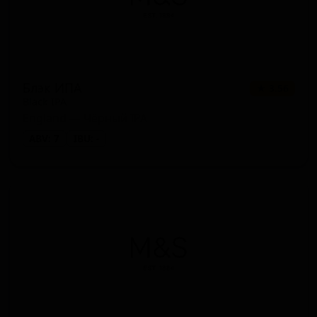
Блэк ИПА
★ 3.56
Black IPA
England — Чёрный IPA
ABV: 7
IBU: -