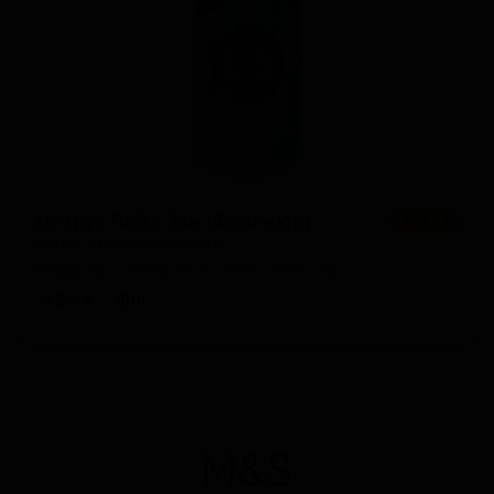
Цитрус Пейл Эль (Форпьюр)
★ 3.22
Citrus Pale Ale (Fourpure)
England — Американский пейл-эль
ABV: 4
IBU: -