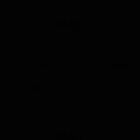
Бретон Сидер
★ 3.15
Breton Cider
England — Традиционный сидр / Апфельвайн
ABV: 2
IBU: -