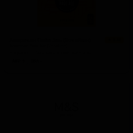
Американ Пейл Эль (Вокейшн)
★ 3.46
American Pale Ale (Vocation)
England — Американский пейл-эль
ABV: 5
IBU: -