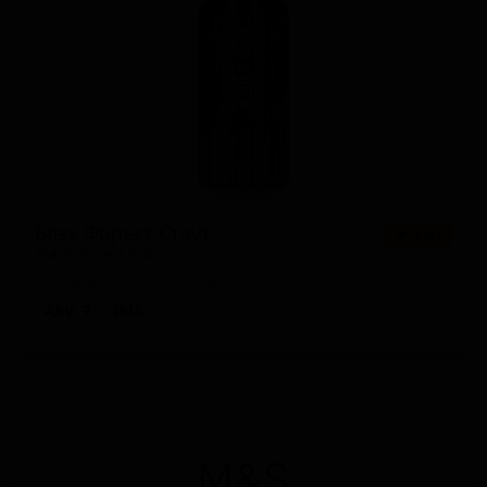
Блэк Форест Стаут
★ 3.61
Black Forest Stout
England — Пасти-стаут
ABV: 7
IBU: -