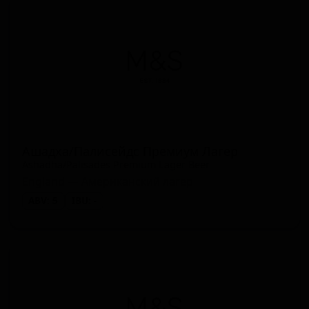
Ашадха/Палисейдс Премиум Лагер
Ashadha/Palisades Premium Lager Beer
England — Американский лагер
ABV: 5
IBU: -