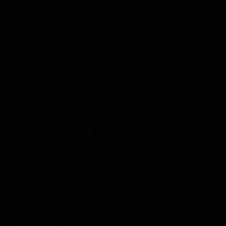
Американ Пэйл Эль
★ 3.44
American Pale Ale
England — Американский пейл-эль
ABV: 6
IBU: -
Эн Экстремли Хендсом Розе Берд
★ 2.92
An Extremely Handsome Rosé Beer’d
England — Фруктовое пиво