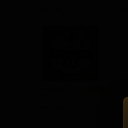
Russia — Светлый лагер
Russ
ABV: 4
IBU: -
ABV:
Инглиш эль
Хаг
★ 2.67
English Ale
Hage
Russia — Майбок / Светлый бок
Russ
ABV: 6
IBU: -
ABV: