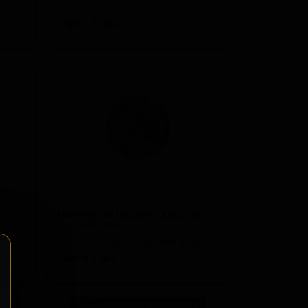
Russia — Квас
ABV: 1
IBU: -
Империал Гарден Смородина Мята
Imperial Garden
Russia — Сидр с другими фруктами
Russia — Сидр с другими фруктами
ABV: 6
IBU: -