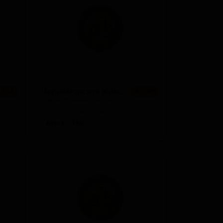
1 сорт
★ 2.68
1 сорт
★ 2.67
1 сорт
★ 0.00
1 сорт
★ 0.00
1 сорт
★ 0.00
Черноморское Живое
 3.14
★ 2.69
Chernomorskoe Zhivoe
1 сорт
★ 0.00
Russia — Традиционный сидр / Апфельвайн
Russia — Светлый лагер
ABV: 4
IBU: -