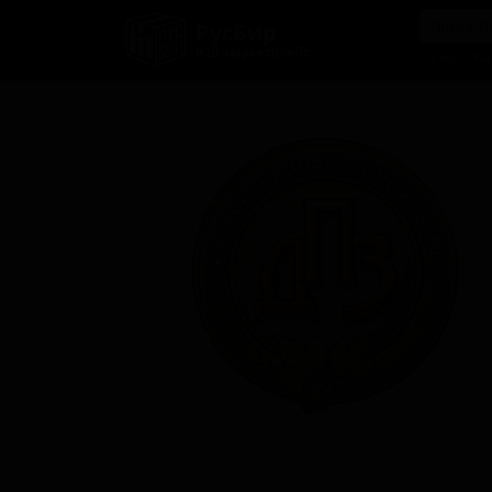
РусБир
B2B-маркетплейс
О нас
Ка