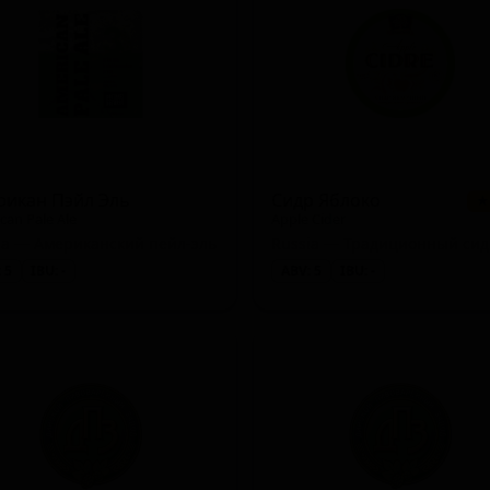
ier)
Lentebock)
рикан Пэйл Эль
Сидр Яблоко
★
can Pale Ale
Apple Cider
ia — Американский пейл-эль
 5
IBU: -
ABV: 5
IBU: -