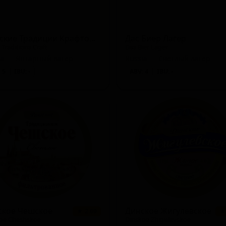
Чешские Традиции Крафтовое
Дас Биер Лагер
 Traditions Craft
Das Bier Lager
ia — Янтарный лагер
Russia — Светлый лагер
 5
IBU: -
ABV: 4
IBU: -
ское Чешское
Динское Жигулевское
★ 2.69
★
oe Cheshskoe
Dinskoe Zhigulevskoe