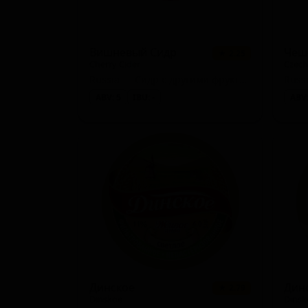
Вишневый Сидр
★ 2.25
Cherry Cider
Czech
Russia — Сидр с другими фруктами
Russ
ABV: 5
IBU: -
ABV:
Динское
Дин
★ 2.79
Dinskoe
Dinsk