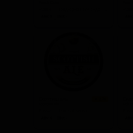
Peach Cider
Pear 
Russia — Традиционный сидр / Апфельвайн
ABV: 5
IBU: -
ABV:
Скоттиш эль
Сид
★ 2.76
Scottish Ale
Sidr t
Russia — Тёмный лагер
Russ
ABV: 6
IBU: -
ABV: