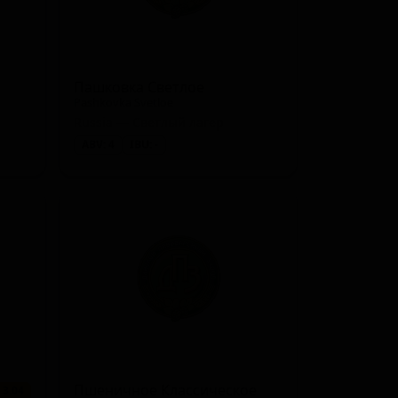
Пашковка Светлое
Pashkovka Svetloe
Russia — Светлый лагер
ABV: 4
IBU: -
Пшеничное Классическое
 3.04