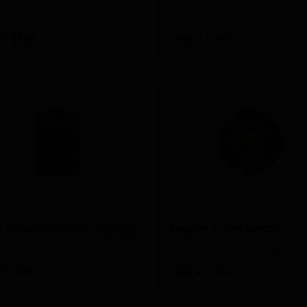
Poire
Prashska Bystrice
Russia — Пери / Пуаре (Грушевый сидр)
Russia — Светлый лагер
 5
IBU: -
ABV: 5
IBU: -
р традиционный
Сидрея Кокос Цитрус
★ 3.40
radicionnyj
Sidreja Kokos Tsitrus
ia — Сидр сухой
Russia — Сидр сладкий
 5
IBU: -
ABV: 6
IBU: -