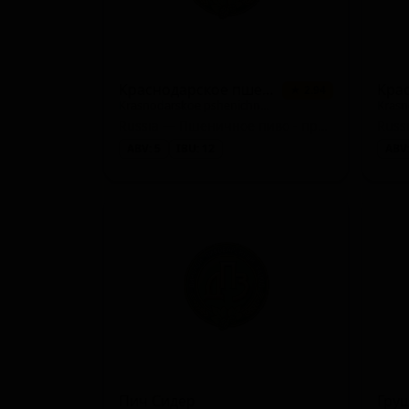
Краснодарское пшеничное белое
★ 2.94
Krasnodarskoe pshenichnoe beloe
Krasn
Russia — Пшеничное пиво - прочие
Russ
ABV: 5
IBU: 12
ABV:
Пич Сидер
Гру