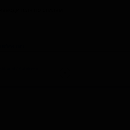
изводителя по стилям
Hefeweizen)
itional / Apfelwein)
▼
Poiré)
r)