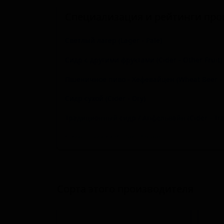
Специализация и рейтинги про
Светлый лагер (Lager - Pale)
Сидр с другими фруктами (Cider - Other Fruit)
Пшеничное пиво - Хефевайцен (Wheat Beer - 
Сидр сухой (Cider - Dry)
Традиционный сидр / Апфельвайн (Cider - Trad
Сидр сладкий (Cider - Sweet)
Квас (Kvass)
Пери / Пуаре (Грушевый сидр) (Cider - Perry / 
Сорта этого производителя
Пшеничное пиво - прочие (Wheat Beer - Othe
Тёмный лагер (Lager - Dark)