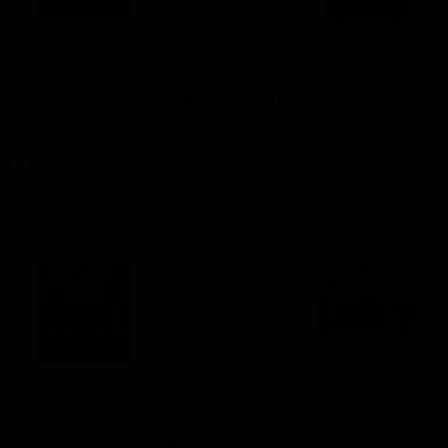
Краснодарский Факел
Оутмил Стаут
★ 3.03
odarsky Fakel
Oatmeal Stout
ia — Светлый лагер
Russia — Овсяный стаут
 4
IBU: -
ABV: 6
IBU: -
ша
Прашска Быстрица
★ 3.04
★