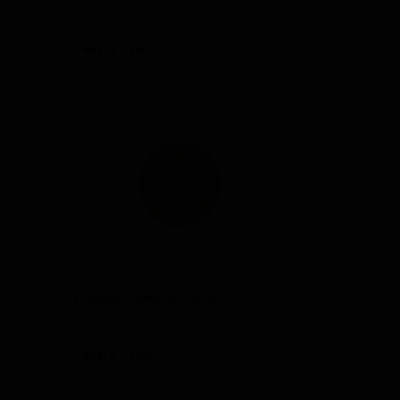
Pshenichnoje Klassicheskoje
Russia — Пшеничное пиво - Хефевайцен
ABV: 5
IBU: -
Сидрея Лимон Лайм
Sidreya limon lajm
Russia — Сидр с другими фруктами
ABV: 6
IBU: -