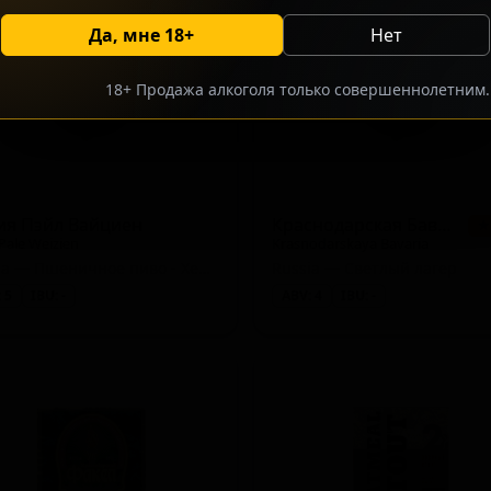
Да, мне 18+
Нет
18+ Продажа алкоголя только совершеннолетним.
ия Пэйл Вайциен
Краснодарская Бавария
★
 Pale Weizien
Krasnodarskaya Bavaria
Russia — Пшеничное пиво - Хефевайцен
Russia — Светлый лагер
 5
IBU: -
ABV: 4
IBU: -