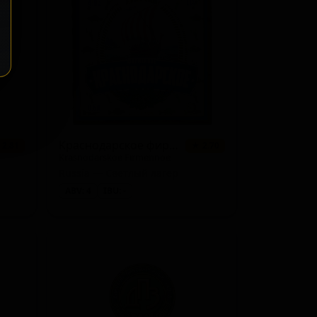
Краснодарское фирменное
 2.81
★ 2.70
Krasnodarskoe Firmennoe
Russia — Светлый лагер
ABV: 4
IBU: -