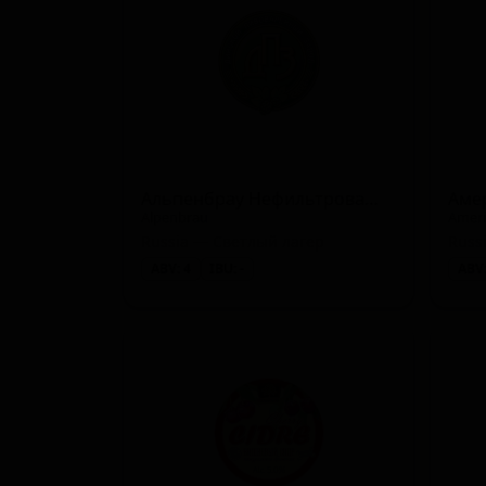
Келлербир / Цвикельбир (Kellerbier / Zwickelb
Майбок / Светлый бок (Bock - Hell / Maibock / 
Овсяный стаут (Stout - Oatmeal)
Американский пейл-эль (Pale Ale - American)
Пильзнер - прочие (Pilsner - Other)
Альпенбрау Нефильтрованное
Аме
Alpenbrau
Ameri
Янтарный лагер (Lager - Amber / Red)
Russia — Светлый лагер
Russ
ABV: 4
IBU: -
ABV: