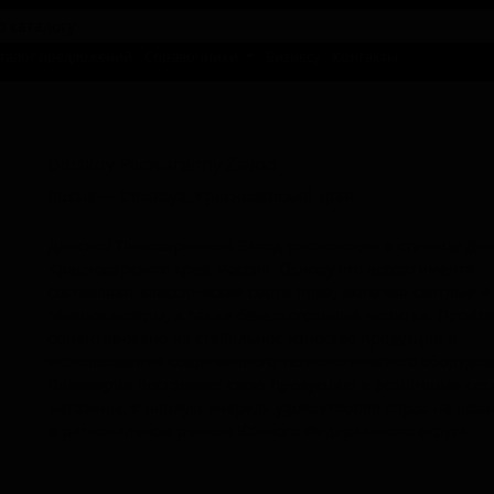
талог предложений
Справочники
Бизнесу
Контакты
Динской Пивоваренный Зав
Dinskoy Pivovarenny Zavod
Russia — Dinskaya, Краснодарский край
Динской Пивоваренный Завод расположен в станице Ди
Краснодарского края, Россия. Основу его ассортимента
составляют классические сорта пива, включая светлые и
тёмные лагеры, а также безалкогольные напитки. Произ
ориентировано на стабильное качество продукции и
использование современного технологического оборудов
Пивоварня поставляет свою продукцию в розничные сет
магазины, в первую очередь удовлетворяя спрос на лок
и региональном рынках Южного Федерального округа.