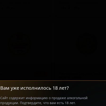
ia — Светлый лагер
Russia — Светлый лагер
 4
IBU: -
ABV: 4
IBU: -
ен
Империал Гарден Гранат
★ 2.38
n
Imperial Garden
ia — Светлый лагер
Вам уже исполнилось 18 лет?
 5
IBU: -
ABV: 6
IBU: -
Сайт содержит информацию о продаже алкогольной
продукции. Подтвердите, что вам есть 18 лет.