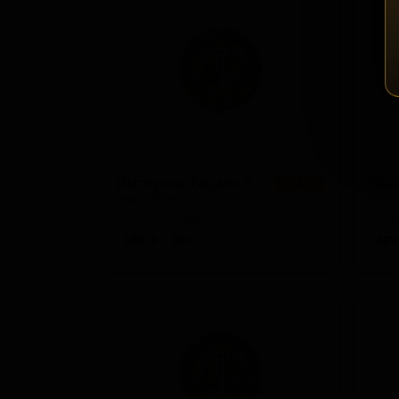
Империал Гарден Яблоко
Инд
★ 2.78
Imperial Garden
India
Russia — Сидр сухой
ABV: 6
IBU: -
ABV: