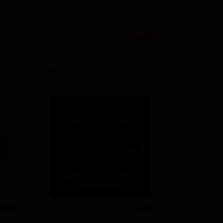
Дас Бир Пилснер
★ 3.02
Das Bier Pilsner
Russia — Светлый лагер
ABV: 4
IBU: -
Квас Динской Хлебный
 2.65
★ 3.38
Dinskoy Kvas Hlebny