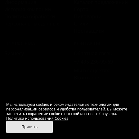
Информация
Каталог предложений
История компании
Сорта
Политика обработки
Пивоварни
персональных данных
Стили
Поставщики
ПЛАТФОРМА
КОНТАКТЫ
Бизнесу
Обратная связь
+7 495 236‑99‑69
Мы в соцсетях:
ВКонтакте
18+ Продажа алкоголя только совершеннолетним.
Мы используем cookies и рекомендательные технологии для
персонализации сервисов и удобства пользователей. Вы можете
РусБир © 2006–2026.
запретить сохранение cookie в настройках своего браузера.
Используем cookies.
Политика использования
Политика использования Cookies
Cookies
Принять