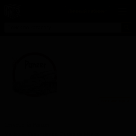
Личный кабинет
Все пивоварни
Кервекериа Панзер
Cerveceria Panzer
Mexico — Cuauhtémoc, Ciudad de México