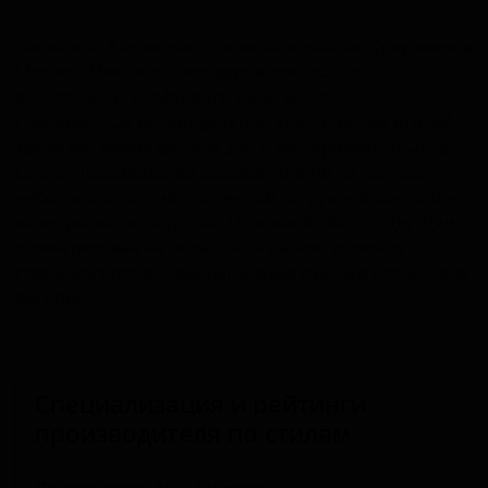
Cervecería Panzer расположена в районе Куаутемок в
Мехико, Мексика. Пивоварня предлагает
ассортимент крафтового пива, включая
современные интерпретации классических стилей,
такие как американские эли и экспериментальные
сорта. Производство сосредоточено на выпуске
небольших партий с акцентом на ручной контроль
качества на всех этапах. Основной сбыт продукции
ориентирован на локальный рынок, включая
специализированные бары и магазины в столичном
регионе.
Специализация и рейтинги
производителя по стилям