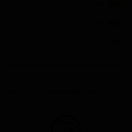
Портер балтийский (Porter -
1 сорт
★ 0.00
Baltic)
Красный эль - прочие (Red Ale -
1 сорт
★ 0.00
Other)
Блонд эль (Blonde / Golden Ale -
1 сорт
★ 0.00
Other)
▼
Чёрный IPA (IPA - Black / Cascadian
1 сорт
★ 0.00
Dark Ale)
Американский IPA (IPA - American)
1 сорт
★ 0.00
Сорта этого производителя
5 поз.