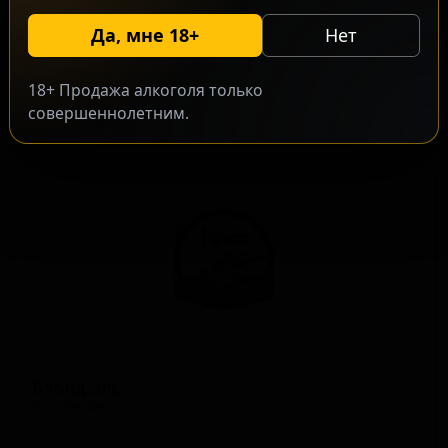
Балтик Портер
Да, мне 18+
Нет
Baltic Porter
Mexico — Портер балтийский
18+ Продажа алкоголя только
ABV: 0
IBU: -
совершеннолетним.
Блонд Эль
Blonde Ale
Mexico — Блонд эль