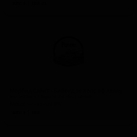
ABV: 5
IBU: 23
Морбид Сэйнт - Бийонд зе Хопс оф Хелль
Morbid Saint - Beyond the Hops of Hell
Mexico — Чёрный IPA
ABV: 6
IBU: -