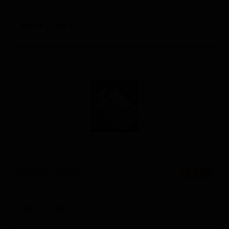
Russia — Янтарный лагер
ABV: 4
IBU: -
Эльбрау Хелль
★ 2.92
Elbrau Hell
Russia — Хеллес
ABV: 4
IBU: -