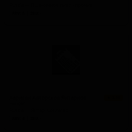
Russia — Пшеничное пиво - прочие
ABV: 5
IBU: -
Хариген Авторское Янтарное
★ 3.10
Harigen
Russia — Янтарный лагер
ABV: 4
IBU: -