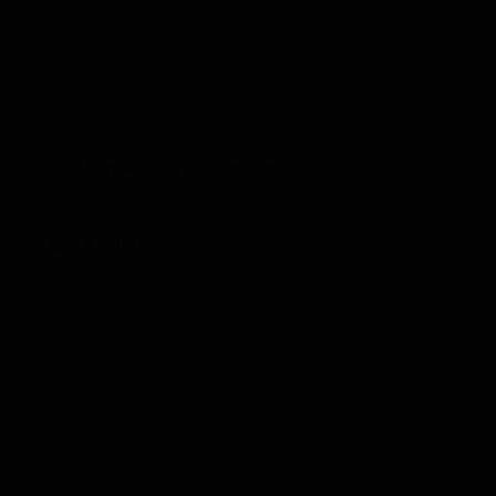
Хариген Фильтрованное
★ 3.01
Harigen
Russia — Светлый лагер
ABV: 4
IBU: -