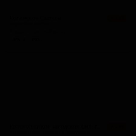
Копанское Светлое
★ 2.29
Kopanskoe svetloe
Russia — Светлый лагер
ABV: 4
IBU: -
Краснодарское заводское фильтрованное
★ 2.68
Krasnodarskoe zavodskoe filtrovannoe