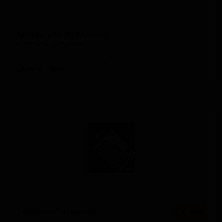
Авторское Янтарное
Avtorskoe jantarnoe
Russia — Янтарный лагер
ABV: 4
IBU: -
Эльбрау Янтарное
★ 2.85
Elbrau Bernstein