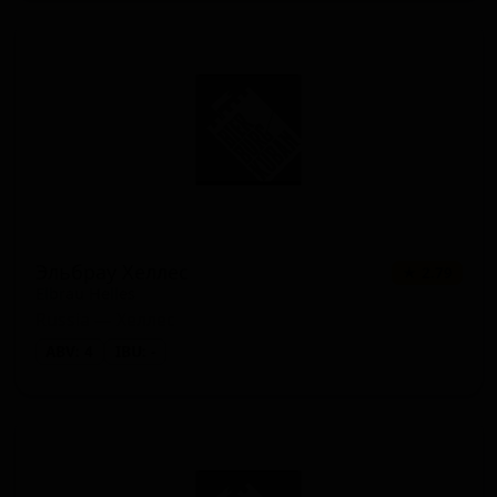
Эльбрау Хеллес
★ 2.79
Elbrau Helles
Russia — Хеллес
ABV: 4
IBU: -