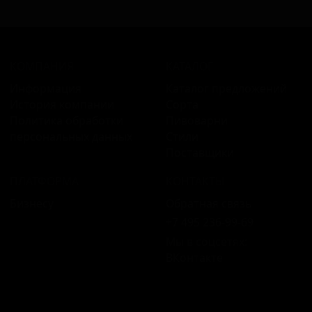
КОМПАНИЯ
КАТАЛОГ
Информация
Каталог предложений
История компании
Сорта
Политика обработки
Пивоварни
персональных данных
Стили
Поставщики
ПЛАТФОРМА
КОНТАКТЫ
Бизнесу
Обратная связь
+7 495 236‑99‑69
Мы в соцсетях:
ВКонтакте
18+ Продажа алкоголя только совершеннолетним.