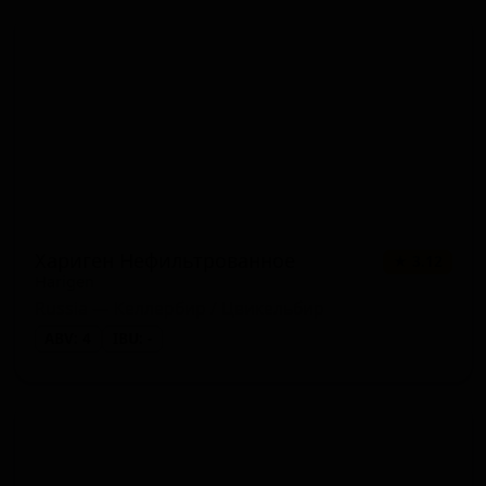
Хариген Нефильтрованное
★ 3.12
Harigen
Russia — Келлербир / Цвикельбир
ABV: 4
IBU: -