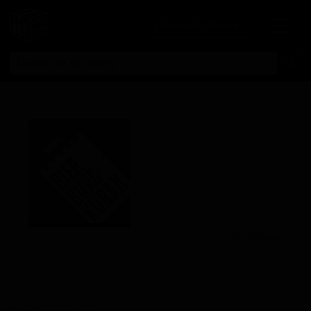
Личный кабинет
Все пивоварни
Краснодарский пивоваренный
завод