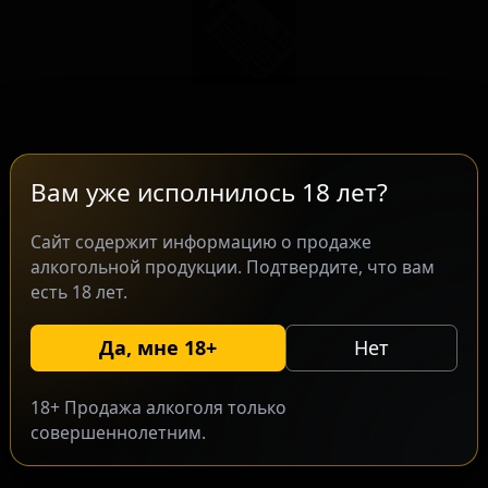
Эльбрау Белое
★ 2.42
Вам уже исполнилось 18 лет?
Elbrau Weisse
Russia — Пшеничное пиво - Хефевайцен
Сайт содержит информацию о продаже
ABV: 4
IBU: -
алкогольной продукции. Подтвердите, что вам
есть 18 лет.
Да, мне 18+
Нет
18+ Продажа алкоголя только
совершеннолетним.