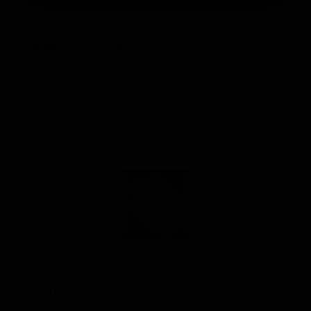
Ирландский Эль
Harigen
Russia — Ирландский красный эль
ABV: 6
IBU: -
Хариген Авторское Белое
★ 2.86
Harigen