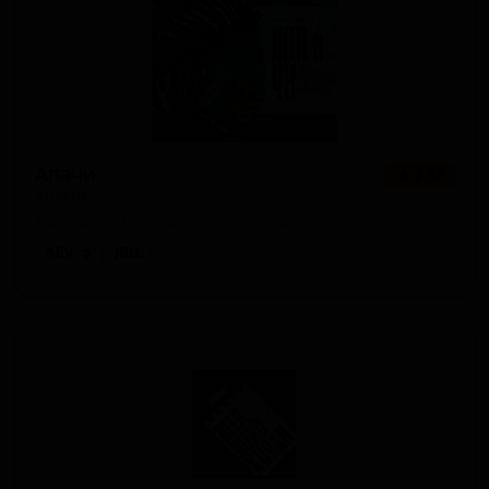
Ирландский красный эль (Red Ale
1 сорт
★ 0.00
- Irish)
Апачи
★ 2.86
Apache
Russia — Прочие светлые эли
ABV: 5
IBU: -