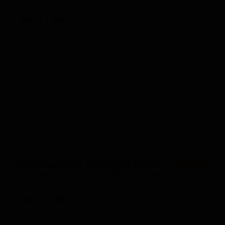
Russia — Светлый лагер
ABV: 4
IBU: -
Краснодарское Заводское Нефильтрованное
★ 2.77
Krasnodarskoe Zavodskoe Nefiltrovannoe
Russia — Келлербир / Цвикельбир
ABV: 4
IBU: -