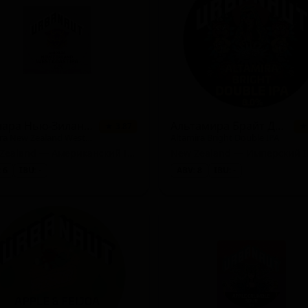
and)
le Lager))
Ахипара Нью-Зиланд Вест-Кост ИПА
Альтамира Брайт Дабл ИПА
★ 3.87
★
Ahipara New Zealand West Coast IPA
Altamira Bright Double IPA
land)
New Zealand — Американский IPA
New Zealand — Имперский I
 6
IBU: -
ABV: 8
IBU: -
Heavy)
on)