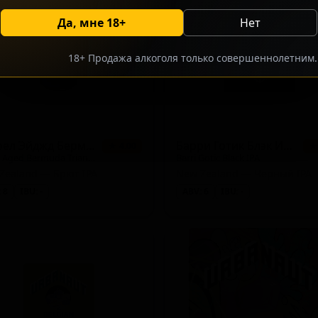
Да, мне 18+
Нет
18+ Продажа алкоголя только совершеннолетним.
 - Bière de Garde)
Баррел Эйджд Бермуда Трайангл Брют ДИПА
Барри Готик Блэк ИПА
★ 4.00
★
Barrel Aged Bermuda Triangle Brut DIPA
Barri Gotic Black IPA
Zealand — Брют IPA
New Zealand — Чёрный IPA
 8
IBU: -
ABV: 6
IBU: -