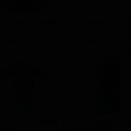
Эппл Энд Фейхоа Крамбл Саур
Эппл Крамбл Сауэр
★ 3.57
★
 & Feijoa Crumble Sour
Apple Crumble Sour
New Zealand — Фруктовый кислый эль
 4
IBU: -
ABV: 4
IBU: -
d)
y)
ба Лагер
Астория Хейзи Дабл ИПА
★ 3.59
★
 Lager
Astoria Hazy Double IPA