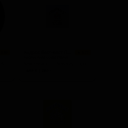
8 сортов
★ 2.58
7 сортов
★ 2.55
6 сортов
★ 3.91
5 сортов
★ 3.81
5 сортов
★ 2.97
Андрос Вест-Кост Пилснер
 3.89
★ 3.77
Andros West Coast Pilsner
4 сорта
★ 3.76
PA
New Zealand — Пильзнер - прочие
ABV: 6
IBU: -
4 сорта
★ 3.73
4 сорта
★ 3.51
4 сорта
★ 2.70
3 сорта
★ 3.77
3 сорта
★ 3.76
3 сорта
★ 3.74