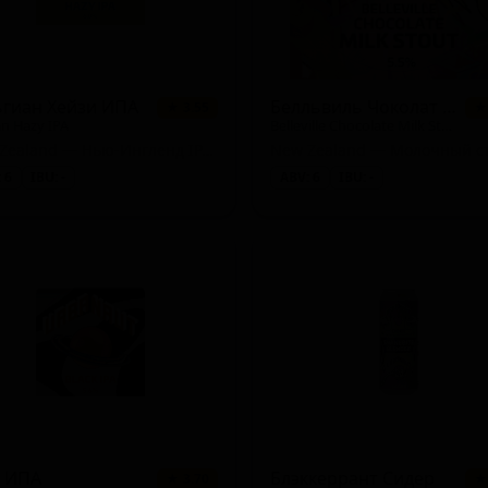
 - Witbier / Blanche)
 - Kristallweizen)
ьгиан Хейзи ИПА
Белльвиль Чоколат Милк Стаут
★ 3.55
★
an Hazy IPA
Belleville Chocolate Milk Stout
New Zealand — Нью-Ингленд IPA (Хейзи IPA)
New Zealand — Молочный с
n Light)
 6
IBU: -
ABV: 6
IBU: -
ited)
/ Bohemian)
Hefeweizen)
к ИПА
Блэккеррант Сидер
★ 3.70
★