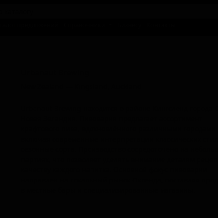
талог предложений
Справочники
Бизнесу
Контакты
Урбанаут Бревинг
Urbanaut Brewing
New Zealand — Kingsland, Auckland
Urbanaut Brewing находится в районе Кингсленд города 
Новая Зеландия. Пивоварня предлагает ассортимент
крафтового пива, вдохновлённого различными городами
включая современные интерпретации классических стил
сезонные сорта. Производство сосредоточено на неболь
партиях, что позволяет уделять внимание деталям реце
качеству каждого напитка. Основной фокус пивоварни
направлен на локальный рынок Окленда, поставляя про
в местные бары и специализированные магазины.