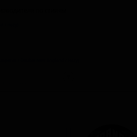
изводителя по стилям
d / Hazy)
Imperial / Double New England / Hazy)
▼
d IPA / Hazy)
 - New England / Hazy)