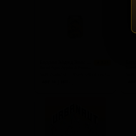
Портер английский (Porter - English)
Мексиканский лагер (Lager - Mexican)
Бельгийский квадрюпель (Belgian Quadrupel)
Новозеландский IPA (IPA - New Zealand)
Фермерский эль - Биер де Гард (Farmhouse Ale
Баррел Эйджд Эплс энд Пирс Империал Саур
★ 3.24
Barrel Aged Apples & Pears Imperial Sour
Кислый IPA (IPA - Sour)
New Zealand — Фруктовый кислый эль
New 
Лихтенхайнер (Historical Beer - Lichtenhainer)
ABV: 10
IBU: -
ABV:
Мюнхенский дункель (Lager - Munich Dunkel)
Американский лагер (Lager - American)
Ми́лкшейк IPA (IPA - Milkshake)
Копчёное пиво (Раухбир) (Rauchbier)