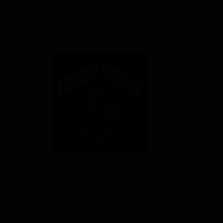
Blood Orange Kveik IPA
New Zealand — Сидр с другими фруктами
New Zealand — Фруктовый IPA
ABV: 7
IBU: -
Бурбон Баррел Эйджд Стронг Эль
★ 3.99
Bourbon Barrel Aged Strong Ale
New Zealand — Пейл-эль английский
New Zealand — Ячменное вино - прочие
ABV: 12
IBU: -