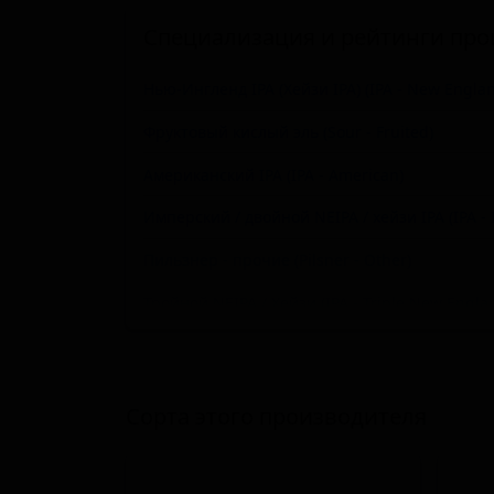
Специализация и рейтинги про
Нью-Ингленд IPA (Хейзи IPA) (IPA - New Englan
Фруктовый кислый эль (Sour - Fruited)
Американский IPA (IPA - American)
Имперский / двойной NEIPA / хейзи IPA (IPA - 
Пильзнер - прочие (Pilsner - Other)
Тройной NEIPA / Хейзи (IPA - Triple New Englan
Имперский IPA (IPA - Imperial / Double)
Брют IPA (IPA - Brut)
Сорта этого производителя
Индийский пейл-эль - прочие (IPA - Other)
Новоанглийский пейл-эль (Хейзи IPA) (Pale Ale