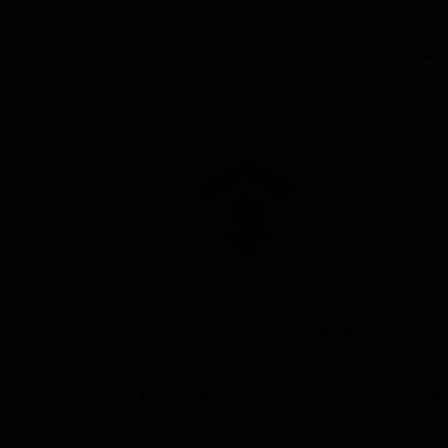
Black Forest Stout
Black
New Zealand — Стаут прочий
New 
ABV: 7
IBU: -
ABV:
Блюберри Соур - БИР Блендер!
★ 3.52
Blueberry Sour
Bogot
New Zealand — Фруктовый кислый эль
ABV: 6
IBU: -
ABV: