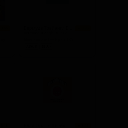
1 сорт
★ 3.46
1 сорт
★ 3.45
1 сорт
★ 3.41
Бермуда Трайангл Брют Дабл ИПА
 3.66
★ 3.86
Bermuda Triangle Brut Double IPA
1 сорт
★ 3.40
таут
New Zealand — Брют IPA
ABV: 8
IBU: -
1 сорт
★ 3.32
1 сорт
★ 3.15
1 сорт
★ 3.09
1 сорт
★ 0.00
1 сорт
★ 0.00
Блад Оранж Квейк ИПА - БИР Блендер!
 3.13
★ 3.41