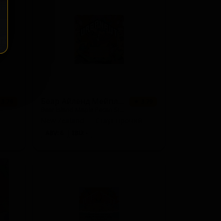
1 сорт
★ 3.72
1 сорт
★ 3.72
1 сорт
★ 3.72
1 сорт
★ 3.66
1 сорт
★ 3.65
Беар Айленд Мейпл Пикан Стаут
 3.76
★ 3.79
Bear Island Maple Pecan Stout
1 сорт
★ 3.63
New Zealand — Стаут прочий
1 сорт
★ 3.51
ABV: 6
IBU: -
1 сорт
★ 3.49
1 сорт
★ 3.47
1 сорт
★ 3.47
1 сорт
★ 3.46