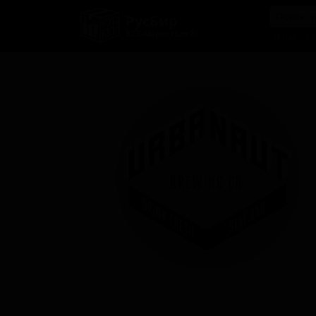
РусБир
B2B-маркетплейс
О нас
Ка