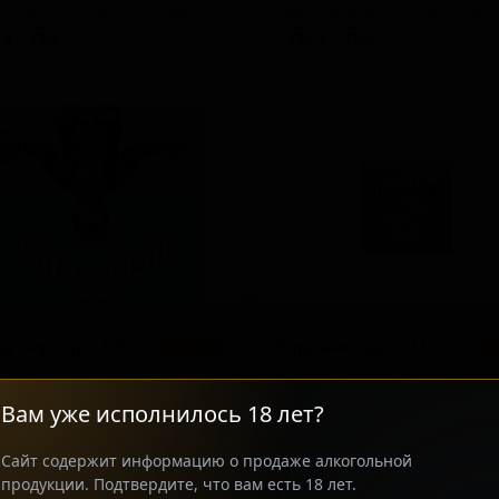
Zealand — Лагер прочий
 4
IBU: -
ABV: 8
IBU: -
l / Double)
Бейкд Пир Сур - БИР БЛЕНДЕР!
Барранко Дабл Чоколат Стаут
★ 3.63
★
rleywine - American)
 Pear Sour
Barranco Double Chocolate Stout
Zealand — Кислый IPA
New Zealand — Овсяный ста
Вам уже исполнилось 18 лет?
 5
IBU: -
ABV: 6
IBU: -
Сайт содержит информацию о продаже алкогольной
продукции. Подтвердите, что вам есть 18 лет.