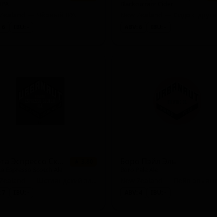
 IPA
Blackcurrant Cider
Zealand — Чёрный IPA
 6
IBU: -
ABV: 6
IBU: -
Богота Эспрессо Скотч Эль
Боро Пэйл Эль
★ 3.80
a Espresso Scotch Ale
Boro Pale Ale
New Zealand — Шотландский эль / Ви Хэви
 7
IBU: -
ABV: 4
IBU: -