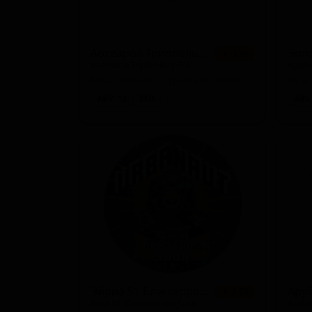
Фруктовый гозе (Sour - Fruited Gose)
Чёрный IPA (IPA - Black / Cascadian Dark Ale)
Аотеароа Триппель Хейзи ИПА
★ 3.98
Aotearoa Triple Hazy IPA
Apple
Безалкогольный IPA (Non-Alcoholic - IPA)
New Zealand — Тройной NEIPA / Хейзи
ABV: 12
IBU: -
ABV:
Стаут прочий (Stout - Other)
Травяной/пряный сидр (Cider - Herbed / Spice
Портер балтийский (Porter - Baltic)
Сидр сухой (Cider - Dry)
Сауэр смузи / пейстри (Sour - Smoothie / Pastr
Гозе (Sour - Other Gose)
Лагер прочий (Lager - Other)
Эйриа 51 Блэккеррант Соур
Ару
★ 3.78
Кислое пиво - прочие (Sour - Other)
Area 51 Blackcurrant Sour
Aruba