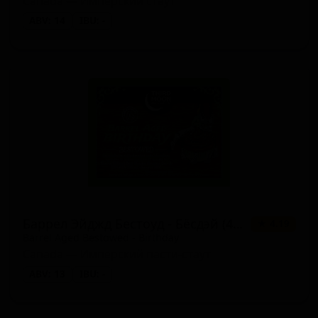
Canada — Имперский стаут
ABV: 14
IBU: -
Баррел Эйджд Бестоуд - Бёсдэй (4-я Годовщина)
★ 4.19
Barrel Aged Bestowed - Birthday
Canada — Имперский пасти-стаут
ABV: 13
IBU: -