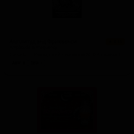
Амплитуд энд Фриквенси
★ 4.15
Amplitude & Frequency
Canada — Имперский / двойной NEIPA / хейзи IPA
ABV: 8
IBU: -