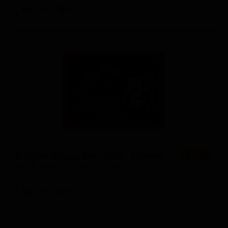
ABV: 13
IBU: -
Баррел Эйджд Бестоуед - Малеволент
★ 4.29
Barrel Aged Bestowed - Malevolent
Canada — Имперский пасти-стаут
ABV: 13
IBU: -