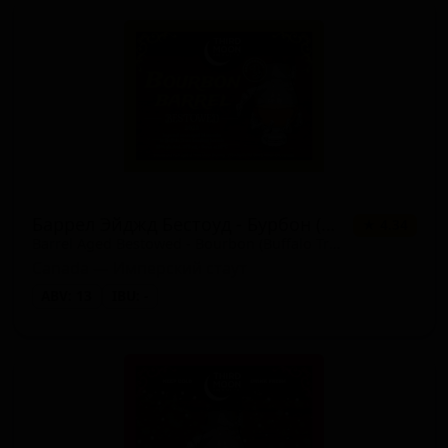
Баррел Эйджд Бестоуд - Бурбон (Баффало Трейс Баррел - Голд Вакс)
★ 4.34
Barrel Aged Bestowed - Bourbon (Buffalo Trace Barrel - Gold Wax)
Canada — Имперский стаут
ABV: 13
IBU: -