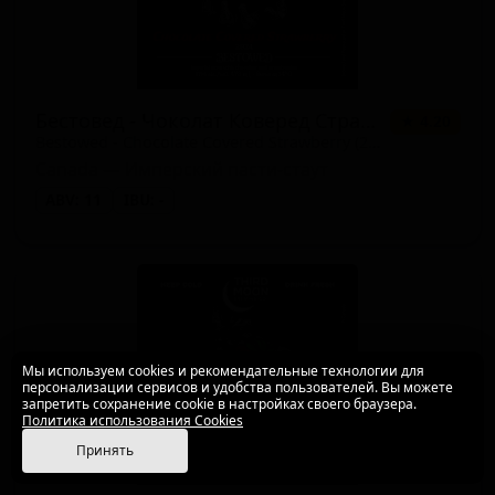
Бестовед - Чоколат Коверед Страберри (2024)
★ 4.20
Bestowed - Chocolate Covered Strawberry (2024)
Canada — Имперский пасти-стаут
ABV: 11
IBU: -
Мы используем cookies и рекомендательные технологии для
персонализации сервисов и удобства пользователей. Вы можете
запретить сохранение cookie в настройках своего браузера.
Политика использования Cookies
Принять