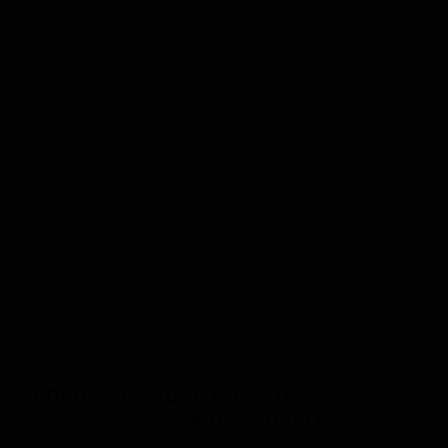
Third Moon Brewing Company — это пивоварня из
Милтона, провинция Онтарио, Канада. Её
ассортимент сосредоточен на современных стилях,
включая мутные и сочные IPA с низкой горечью,
насыщенные десертные стауты, а также
экспериментальные кислые сорта с фруктовыми
добавками. Производство ориентировано на
создание запоминающегося вкусового опыта, с
акцентом на тщательный подбор ингредиентов для
каждой небольшой партии. Основной сбыт
продукции осуществляется через локальные
крафтовые бары и магазины в регионе.
Специализация и рейтинги
производителя по стилям