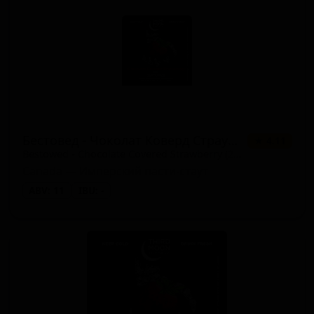
Бестовед - Чоколат Коверд Страубери (2023)
★ 4.11
Bestowed - Chocolate Covered Strawberry (2023)
Canada — Имперский пасти-стаут
ABV: 11
IBU: -