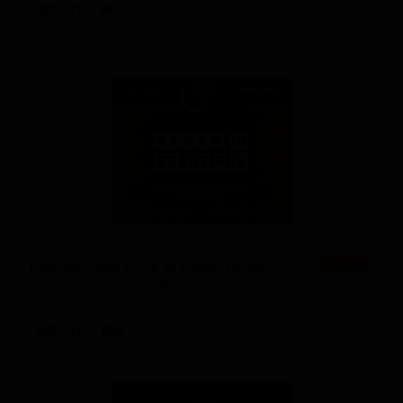
ABV: 11
IBU: -
Баррел Эйд Блэк Из Бьютифул
★ 4.44
Barrel Aged Black Is Beautiful
Canada — Имперский стаут
ABV: 11
IBU: -