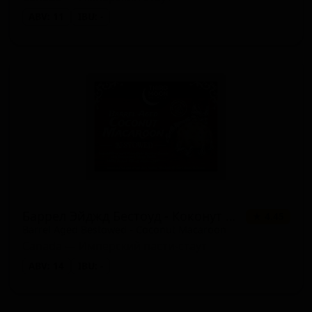
ABV: 11
IBU: -
Баррел Эйджд Бестоуд - Коконут Макарун
★ 4.45
Barrel Aged Bestowed - Coconut Macaroon
Canada — Имперский пасти-стаут
ABV: 14
IBU: -