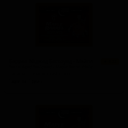
Баррел Эйджед Бестоуед - Мэйпл Баррел (Хэллоуин 2025)
★ 4.22
Barrel Aged Bestowed - Maple Barrel (Halloween 2025)
Canada — Имперский стаут
ABV: 14
IBU: -