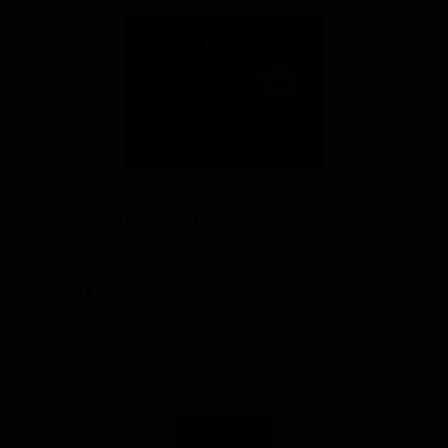
Баррел Эйджд Бестоуед - Куки Монстер
★ 4.28
Barrel Aged Bestowed - Cookie Monster
Canada — Имперский пасти-стаут
ABV: 13
IBU: -