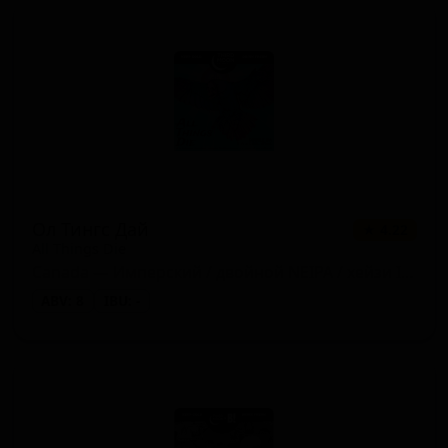
Ол Тингс Дай
★ 4.22
All Things Die
Canada — Имперский / двойной NEIPA / хейзи IPA
ABV: 8
IBU: -