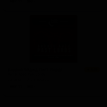
ABV: 11
IBU: -
Баррел Эйджд Паст Лордс
★ 4.05
Barrel Aged Past Lords
Canada — Доппельбок
ABV: 11
IBU: -