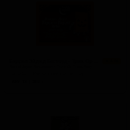
Баррел Эйджд Бестоуд - Трик Ор Трит Бэг
★ 4.16
Barrel Aged Bestowed - Trick Or Treat Bag
Canada — Имперский пасти-стаут
ABV: 13
IBU: -