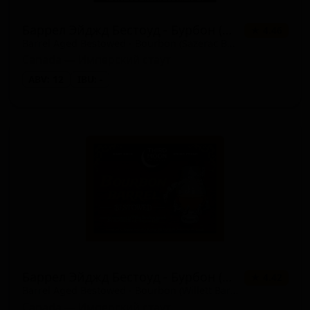
Баррел Эйджд Бестоуд - Бурбон (Сазерак Баррел - Уайт Вакс)
★ 4.46
Barrel Aged Bestowed - Bourbon (Sazerac Barrel - White Wax)
Canada — Имперский стаут
ABV: 12
IBU: -
Баррел Эйджд Бестоуд - Бурбон (Виллет Баррел - Тан Вакс)
★ 4.42
Barrel Aged Bestowed - Bourbon (Willett Barrel - Tan Wax)
Canada — Имперский стаут