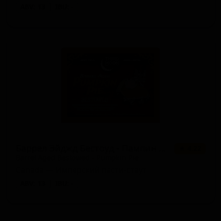
ABV: 13
IBU: -
Баррел Эйджд Бестоуд - Пампин Пай
★ 4.22
Barrel Aged Bestowed - Pumpkin Pie
Canada — Имперский пасти-стаут
ABV: 13
IBU: -