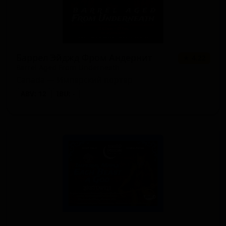
Баррел Эйджд Фром Андернит
★ 4.22
Barrel Aged From Underneath
Canada — Имперский портер
ABV: 12
IBU: -