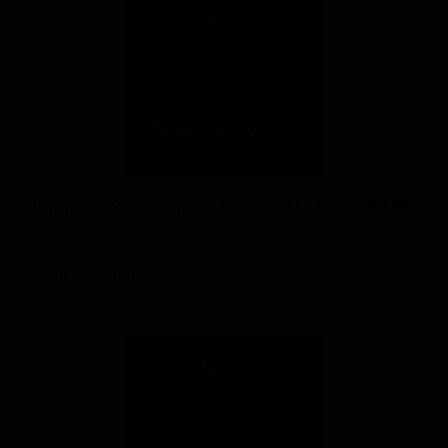
Баррел Эйджд Фром Андернит (2025)
★ 4.30
Barrel Aged From Underneath (2025)
Canada — Имперский портер
ABV: 12
IBU: -