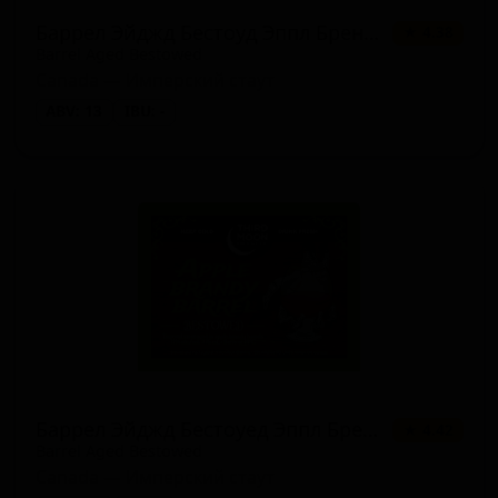
Баррел Эйджд Бестоуд Эппл Бренди Ванилла
★ 4.38
Barrel Aged Bestowed
Canada — Имперский стаут
ABV: 13
IBU: -
Баррел Эйджд Бестоуед Эппл Бренди
★ 4.42
Barrel Aged Bestowed
Canada — Имперский стаут