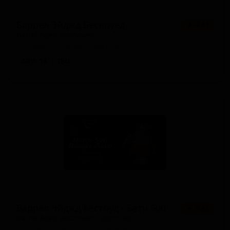
Баррел Эйджд Бесноуед
★ 4.41
Barrel Aged Besnowed
Canada — Имперский стаут
ABV: 14
IBU: -
Баррел Эйджд Бестоуд - Батч 500
★ 4.42
Barrel Aged Bestowed - Batch 500