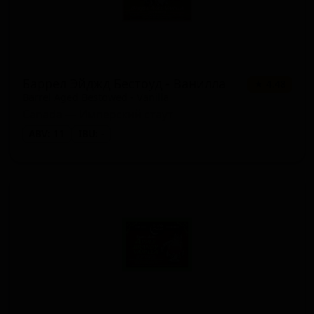
Баррел Эйджд Бестоуд - Ванилла
★ 4.48
Barrel Aged Bestowed - Vanilla
Canada — Имперский стаут
ABV: 11
IBU: -