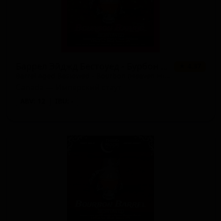
Баррел Эйджд Бестоуед - Бурбон (Хевен Хилл Баррел - Ред Вакс)
★ 4.37
Barrel Aged Bestowed - Bourbon (Heaven Hill Barrel - Red Wax)
Canada — Имперский стаут
ABV: 12
IBU: -