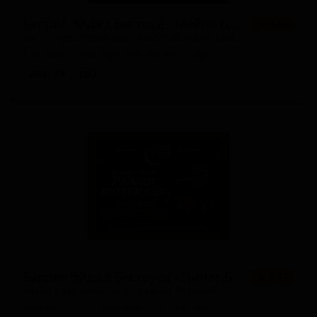
Баррел Эйджд Бестоуд - Мейпл Бурбон (Блэк Вакс)
★ 4.46
Barrel Aged Bestowed - Maple Bourbon (Black Wax)
Canada — Имперский пасти-стаут
ABV: 13
IBU: -
Баррел Эйджд Бестоуед - Пинат Баттер Кап
★ 4.17
Barrel Aged Bestowed - Peanut Butter Cup
Canada — Имперский пасти-стаут