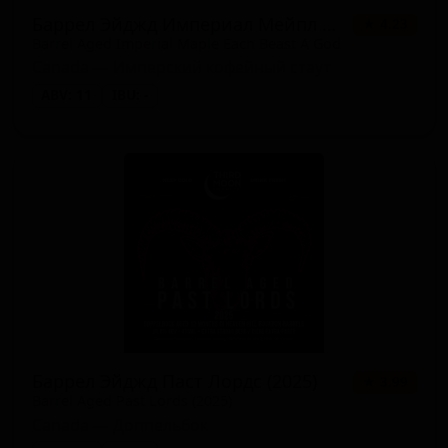
Баррел Эйджд Империал Мейпл Ич Бист А Год
★ 4.23
Barrel Aged Imperial Maple Each Beast A God
Canada — Имперский кофейный стаут
ABV: 11
IBU: -
Баррел Эйджд Паст Лордс (2025)
★ 3.99
Barrel Aged Past Lords (2025)
Canada — Доппельбок