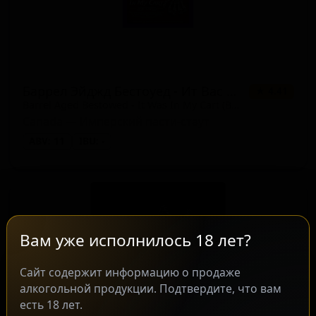
Баррел Эйджд Бестоуед - Ит Вас Ин Май Карт (Батч 1)
★ 4.41
Barrel Aged Bestowed - It Was In My Cart (Batch 1)
Canada — Имперский пасти-стаут
ABV: 11
IBU: -
Вам уже исполнилось 18 лет?
Сайт содержит информацию о продаже
алкогольной продукции. Подтвердите, что вам
есть 18 лет.