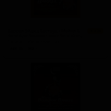
Баррел Эйджд Бестоуд - Мейпл Баррел (Орандж Вакс)
★ 4.26
Barrel Aged Bestowed - Maple Barrel (Orange Wax)
Canada — Имперский стаут
ABV: 11
IBU: -