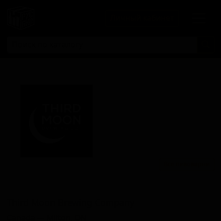
Личный кабинет
Все пивоварни
Сирд Моон Бревинг Компани
Third Moon Brewing Company
Canada — Milton, ON