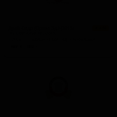
Драй Сидр (Орвал Эд.) (2015)
★ 4.50
Dry Cider (Orval Ed.) (2015)
Russia — Традиционный сидр / Апфельвайн
ABV: 6
IBU: -