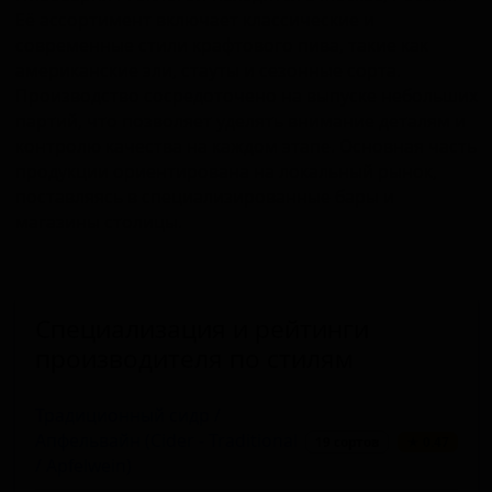
Её ассортимент включает классические и
современные стили крафтового пива, такие как
американские эли, стауты и сезонные сорта.
Производство сосредоточено на выпуске небольших
партий, что позволяет уделять внимание деталям и
контролю качества на каждом этапе. Основная часть
продукции ориентирована на локальный рынок,
поставляясь в специализированные бары и
магазины столицы.
Специализация и рейтинги
производителя по стилям
Традиционный сидр /
Апфельвайн (Cider - Traditional
19 сортов
★ 0.47
/ Apfelwein)