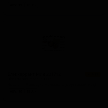
ABV: 11
IBU: -
Блэккеррант Мид 201712
★ 4.29
Blackcurrant Mead 201712
Russia — Медовуха меломель (фруктовый мёд)
ABV: 10
IBU: -