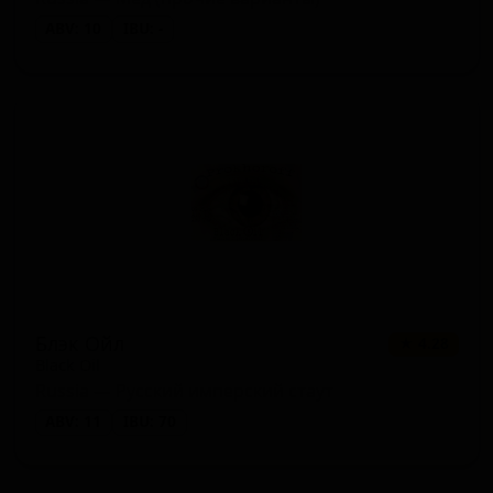
ABV: 10
IBU: -
Блэк Ойл
★ 4.28
Black Oil
Russia — Русский имперский стаут
ABV: 11
IBU: 70