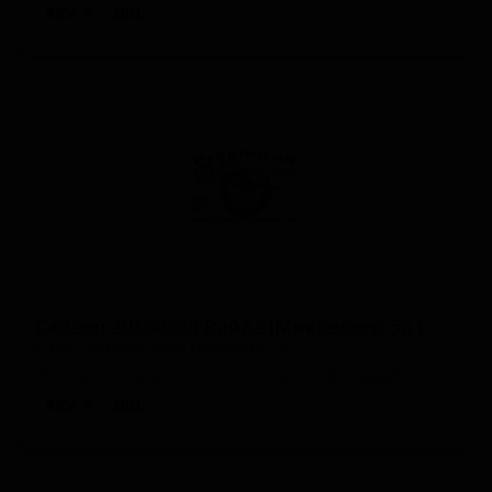
ABV: 5
IBU: -
Сайдер 20160820 Вайлд (Миккеллер Эд.)
Cider 20160820 Wild (Mikkeller Ed.)
Russia — Традиционный сидр / Апфельвайн
ABV: 5
IBU: -