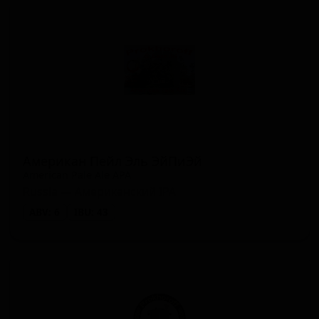
Американ Пейл Эль ЭйПиЭй
American Pale Ale APA
Russia — Американский IPA
ABV: 6
IBU: 43