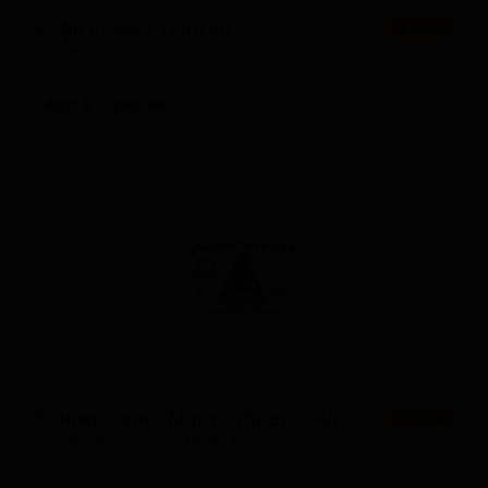
Кофе Робуст Портер 2
★ 3.80
Coffee Robust Porter 2
Russia — Портер прочий
ABV: 5
IBU: 40
Конверсацио Морум (Бретт энд Хопс)
★ 4.24
Conversatio Morum (Brett & Hops)
Russia — Бельгийский дюббель