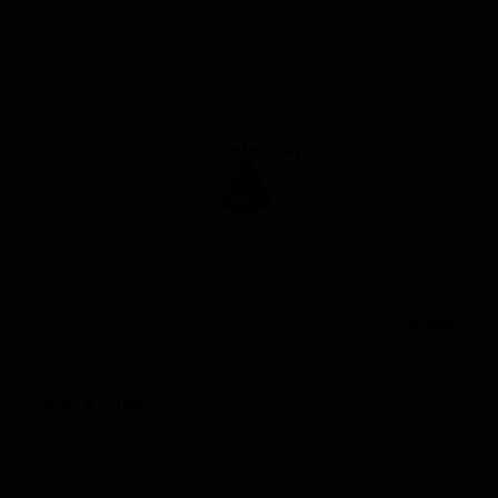
ABV: 8
IBU: 23
Конверсацио Морум (Бретт Эд.)
★ 4.33
Conversatio Morum (Brett Ed.)
Russia — Бельгийский дюббель
ABV: 8
IBU: 23