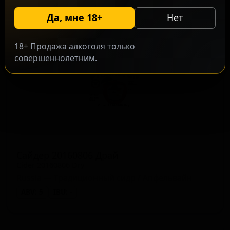
ABV: 10
IBU: -
Да, мне 18+
Нет
18+ Продажа алкоголя только
совершеннолетним.
Сайдер 20160806 Драй
Cider 20160806 Dry
Russia — Традиционный сидр / Апфельвайн
ABV: 5
IBU: -