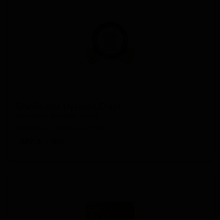
Блюберри Оутмил Стаут
Blueberry Oatmeal Stout
Russia — Овсяный стаут
ABV: 5
IBU: -