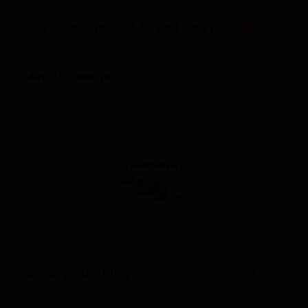
Блэк Ойл (Иргачеффе Кофе Эд.)
★ 4.39
Black Oil
Russia — Русский имперский стаут
ABV: 11
IBU: 70
Блэккеррант Мид
★ 4.39
Blackcurrant Mead
Russia — Мёд (прочие варианты)