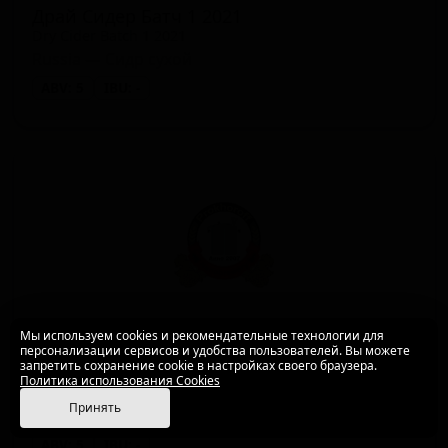
Драй Сидер Батч 1 2021
Dry Cider Batch 1 2021
Russia — Сидр сухой
ABV: 5
IBU: -
Мы используем cookies и рекомендательные технологии для
персонализации сервисов и удобства пользователей. Вы можете
запретить сохранение cookie в настройках своего браузера.
Драй Сидр Батч 2 2021
Политика использования Cookies
Dry Cider Batch 2 2021
Принять
Russia — Сидр сухой
ABV: 5
IBU: -