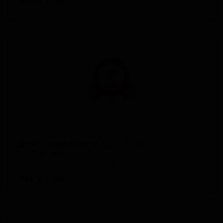
ABV: 5
IBU: -
Драй Сидер (Бретт Эд.) (2014)
Dry Cider (Brett Ed.) (2014)
Russia — Традиционный сидр / Апфельвайн
ABV: 6
IBU: -