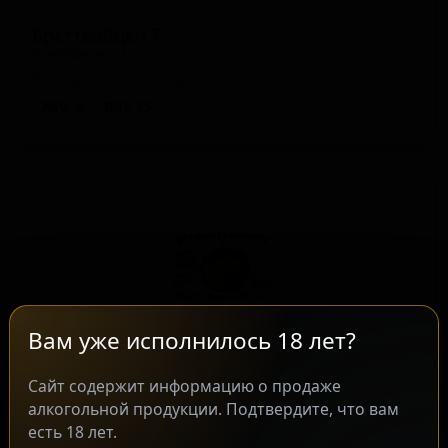
Бреттвайцен 7
BrettWeizen 7
Russia — Бретт-пиво
ABV: 6
IBU: 15
Вам уже исполнилось 18 лет?
Сайт содержит информацию о продаже
Черри Мид 201712
★ 4.31
алкогольной продукции. Подтвердите, что вам
Cherry Mead 201712
есть 18 лет.
Russia — Медовуха меломель (фруктовый мёд)