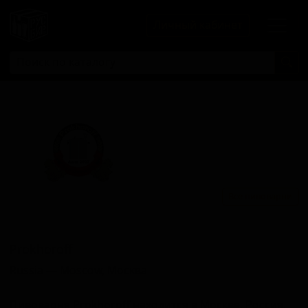
Личный кабинет
Все пивоварни
Прохорофф
Prokhoroff
Russia — Moscow, Москва
Пивоварня Prokhoroff находится в Москве, Россия.