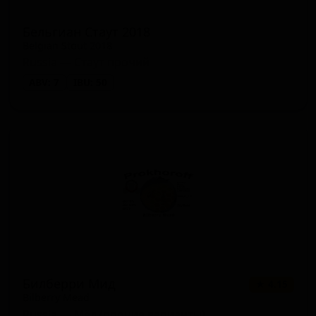
Бельгиан Стаут 2018
Belgian Stout 2018
Russia — Стаут прочий
ABV: 7
IBU: 50
Билберри Мид
★ 4.15
Bilberry Mead
Russia — Мёд (прочие варианты)