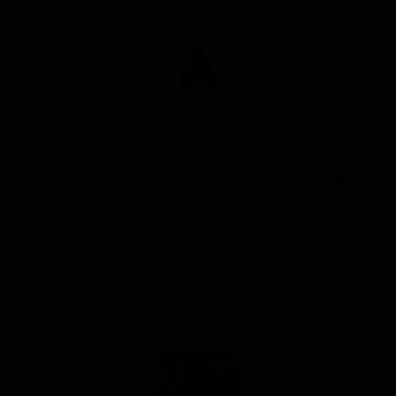
Конверсатио Морум
★ 4.01
Conversatio Morum
Russia — Бельгийский дюббель
ABV: 8
IBU: 23