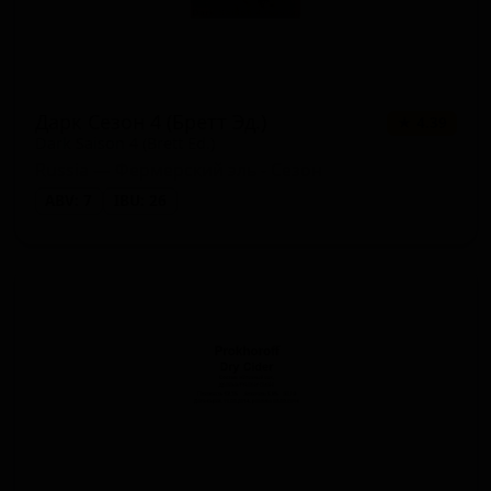
Дарк Сезон 4 (Бретт Эд.)
★ 4.39
Dark Saison 4 (Brett Ed.)
Russia — Фермерский эль - Сезон
ABV: 7
IBU: 26