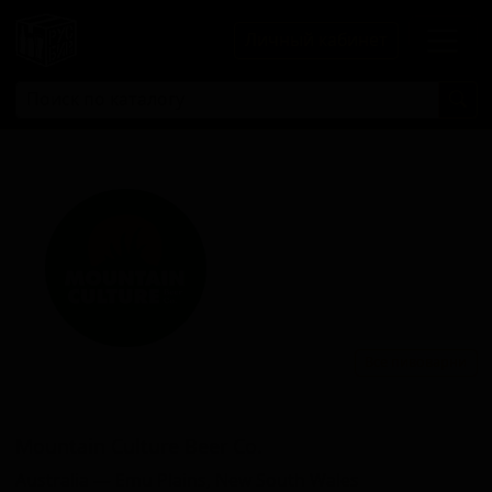
Личный кабинет
Все пивоварни
Моунтаин Културе Бир Ко.
Mountain Culture Beer Co.
Australia — Emu Plains, New South Wales