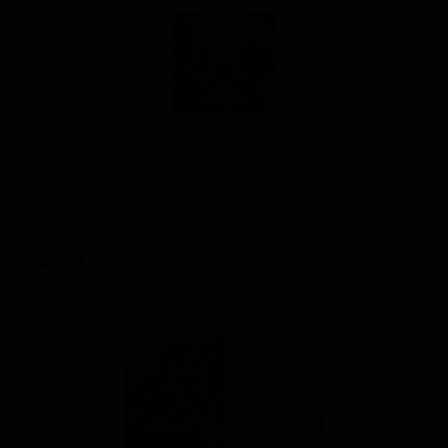
Бабблин Биллз
★ 4.04
Bubblin' Billies
Australia — Нью-Ингленд IPA (Хейзи IPA)
ABV: 7
IBU: -