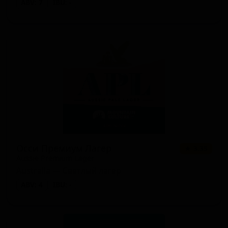
ABV: 7
IBU: -
Осси Премиум Лагер
★ 3.35
Aussie Premium Lager
Australia — Светлый лагер
ABV: 4
IBU: -