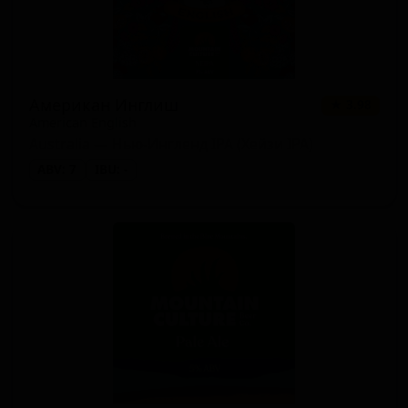
Американ Инглиш
★ 3.98
American English
Australia — Нью-Ингленд IPA (Хейзи IPA)
ABV: 7
IBU: -