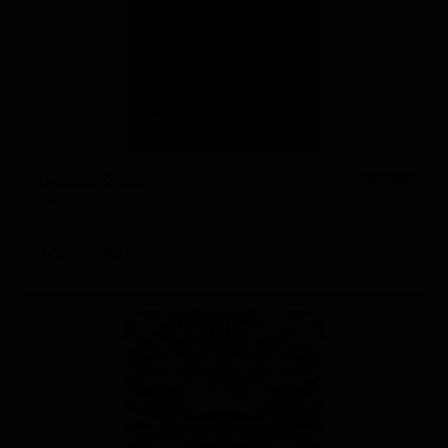
Чешский Кат
★ 3.95
Czech Cut
Australia — Блэк энд Тан (смесь стаута и пейль-эля)
ABV: 5
IBU: -