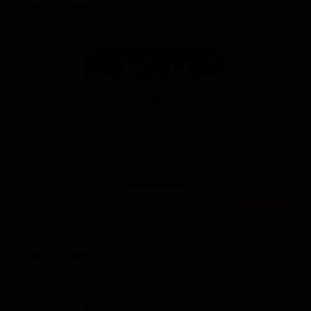
ABV: 7
IBU: -
Олвейс Но Сометаимс
★ 4.11
Always No Sometimes
Australia — Ми́лкшейк IPA
ABV: 7
IBU: -