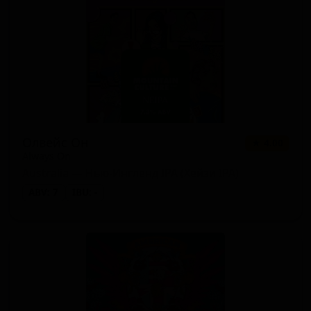
Олвейс Он
★ 4.00
Always On
Australia — Нью-Ингленд IPA (Хейзи IPA)
ABV: 7
IBU: -