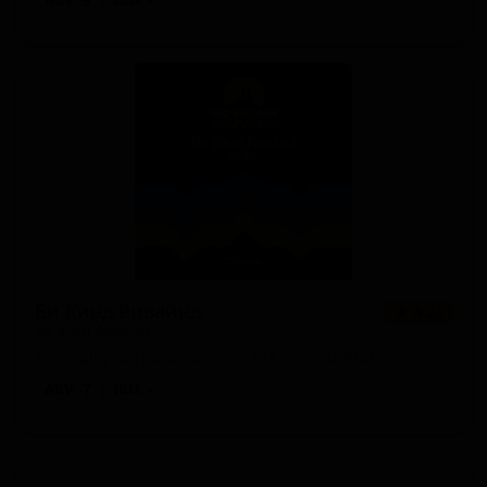
ABV: 9
IBU: -
Би Кинд Ривайнд
★ 4.23
Be Kind Rewind
Australia — Нью-Ингленд IPA (Хейзи IPA)
ABV: 7
IBU: -