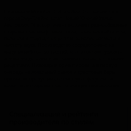
Пивоварня Mountain Culture Beer Co. находится в
городе Эму-Плейнс, штат Новый Южный Уэльс,
Австралия. Её ассортимент включает разнообразные
современные крафтовые стили, такие как хейзи-ипы,
пале-эли и стауты, с акцентом на яркие ароматы и
чистоту вкуса. Производство сосредоточено на
выпуске небольших партий, что позволяет уделять
внимание деталям и экспериментировать с новыми
рецептами. Пивоварня ориентирована в первую
очередь на локальный рынок и крафтовые бары,
предлагая продукцию, созданную с фокусом на
качество и современные тенденции пивоварения.
Специализация и рейтинги
производителя по стилям