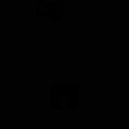
Бамбершут
★ 4.17
Bumbershoot
Australia — Нью-Ингленд IPA (Хейзи IPA)
ABV: 7
IBU: -