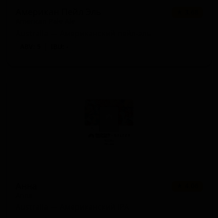
Американ Пейл Эль
★ 3.68
American Pale Ale
Australia — Американский пейл-эль
ABV: 5
IBU: -
Анна
★ 4.06
Anna
Australia — Американский IPA