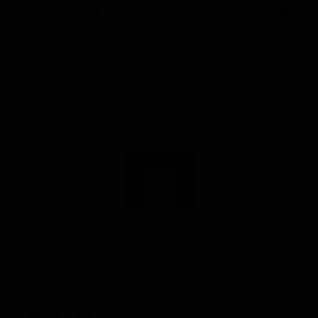
Бердс Арент Реал
★ 4.13
Birds Aren’t Real
Australia — Пейл-эль новозеландский
ABV: 6
IBU: -
Блайнд Тигер Лагер
Blind Tiger Lager
Australia — Светлый лагер
ABV: 4
IBU: -