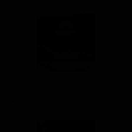
Калт ИПА
★ 3.96
Cult IPA
Australia — Нью-Ингленд IPA (Хейзи IPA)
ABV: 6
IBU: -