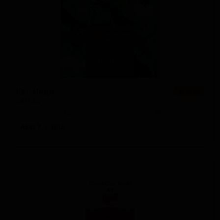
Кэт Леди
★ 4.06
Cat Lady
Australia — Нью-Ингленд IPA (Хейзи IPA)
ABV: 7
IBU: -