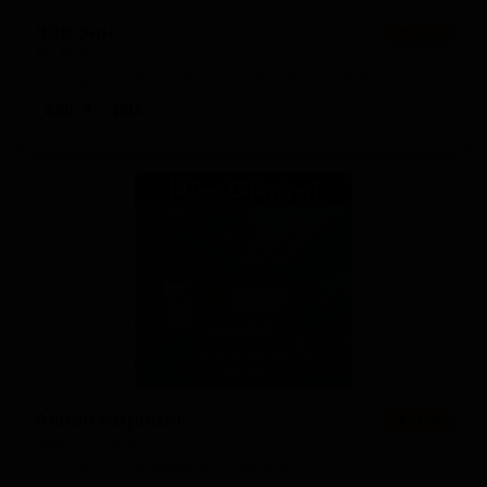
Эйр Энн
★ 4.06
Air Ann
Australia — Нью-Ингленд IPA (Хейзи IPA)
ABV: 7
IBU: -
Алиен Чирпинг
★ 3.86
Alien Chirping
Australia — Американский IPA