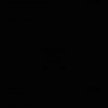
Бёрпл Пёрглар Аларм
★ 3.88
Burple Purglar Alarm
Australia — Сауэр смузи / пейстри
ABV: 7
IBU: -
Бизнесс Класс
★ 4.03
Business Class
Australia — Американский IPA
ABV: 8
IBU: -