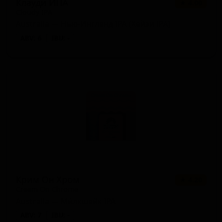
Клауди ИПА
★ 4.00
Cloudy IPA
Australia — Нью-Ингленд IPA (Хейзи IPA)
ABV: 6
IBU: -
Крим Он Хром
★ 4.20
Cream On Chrome
Australia — Ми́лкшейк IPA
ABV: 7
IBU: -