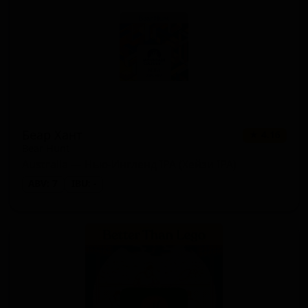
Беар Хант
★ 4.16
Bear Hunt
Australia — Нью-Ингленд IPA (Хейзи IPA)
ABV: 7
IBU: -