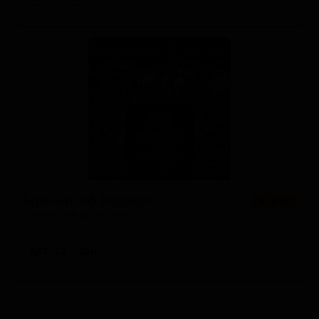
Брюхаус оф Хоррорс
★ 4.18
Brewhouse of Horrors
Australia — Имперский стаут
ABV: 10
IBU: -