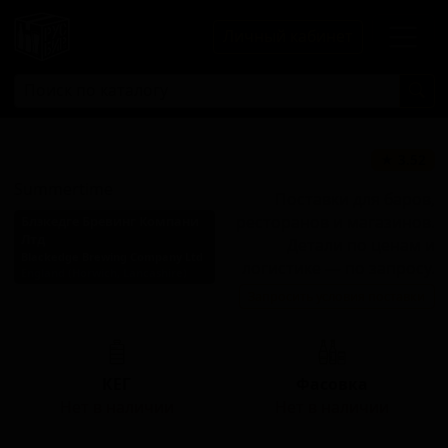
Личный кабинет
Саммертайм
★ 3.52
Summertime
Поставки для баров,
ресторанов и магазинов.
Блэкедге Бревинг Компани
Лтд
Детали по ценам и
Blackedge Brewing Company Ltd
логистике — по запросу.
England (Horwich, Lancashire)
Запросить условия поставки
Стиль: Блонд эль
КЕГ
Фасовка
Нет в наличии
Нет в наличии