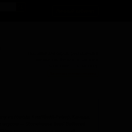
Личный кабинет
BU
Поставки для баров, ресторанов и
магазинов. Детали по ценам и
логистике — по запросу.
Запросить условия поставки
ny из города Кэмпбелл-Ривер, Канада,
 вкусом — Stonehouse Teas’ Buttered
основе медового лагера, который