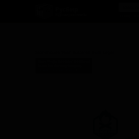
РусБир
B2B-маркетплейс
О нас
Ка
Стоунхаус Ти’с Баттеред Рам
Лагер
Stonehouse Teas’ Buttered Rum Lager
Беач Фире Бревинг Компани
Beach Fire Brewing Company
Canada (Campbell River, BC)
Стиль: Лагер прочий