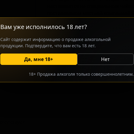
настаивается на специальном чайно
поставляемом местной компанией S
подход сочетает классические лаге
Вам уже исполнилось 18 лет?
использованием локальных ингреди
предложений. Сорт ориентирован на
Сайт содержит информацию о продаже алкогольной
интересующихся региональными ко
продукции. Подтвердите, что вам есть 18 лет.
согревающими вкусами, а его харак
пряный и насыщенный профиль с а
Да, мне 18+
Нет
18+ Продажа алкоголя только совершеннолетним.
росить оптовый прайс
Разместить оптовое предлож
тсутствуют.