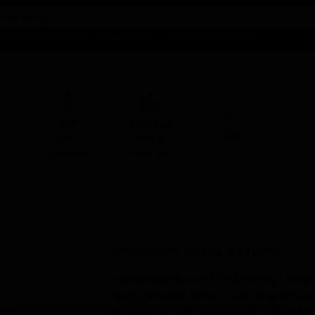
талог предложений
Справочники
Бизнесу
Контакты
ABV
I
КЕГ
Фасовка
0.0
-
Нет в
Нет в
наличии
наличии
Описание вкуса и стиля
Пивоварня Beach Fire Brewing Compa
представляет лагер с нестандартным
Rum Lager. Этот напиток создан на 