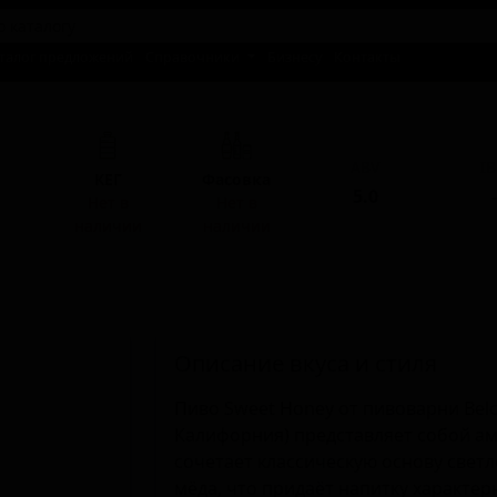
талог предложений
Справочники
Бизнесу
Контакты
ABV
I
КЕГ
Фасовка
5.0
-
Нет в
Нет в
наличии
наличии
Описание вкуса и стиля
Пиво Sweet Honey от пивоварни Belc
Калифорния) представляет собой ам
сочетает классическую основу светл
мёда, что придаёт напитку характер