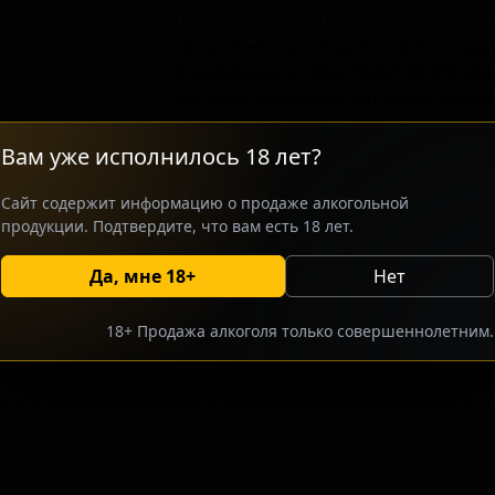
Пивоварня ориентируется на произ
крафтовых сортов для широкой ауди
освежающего пива. Напиток облада
мягкими медовыми нотами в после
восприятие.
Вам уже исполнилось 18 лет?
Сайт содержит информацию о продаже алкогольной
продукции. Подтвердите, что вам есть 18 лет.
Да, мне 18+
Нет
18+ Продажа алкоголя только совершеннолетним.
росить оптовый прайс
Разместить оптовое предлож