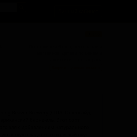
Личный кабинет
★ 3.56
BU
Поставки для баров, ресторанов и
магазинов. Детали по ценам и
логистике — по запросу.
Запросить условия поставки
hing Beaver Brewery (США, Ошенсайд,
ериканский блонд-эль. Этот сорт
ого эля с добавлением натурального
ную лёгкую сладость и округлый вкус.