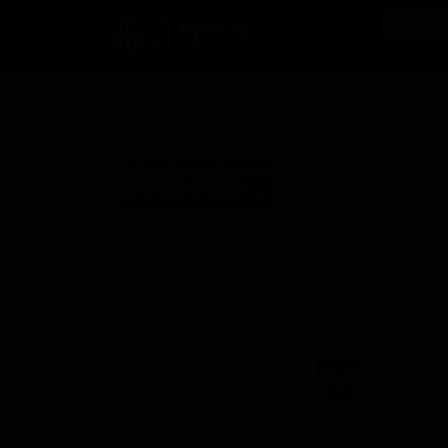
РусБир
B2B-маркетплейс
О нас
Ка
Свит Хони
Sweet Honey
Белчинг Беавер Бревери
Belching Beaver Brewery
United States (Oceanside, CA)
Стиль: Американский блонд эль