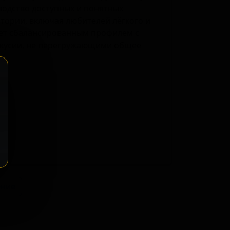
водство доступных и понятных
тории, включая любителей лёгкого и
ет сбалансированным профилем с
вкусии, не перегружающими общее
ение