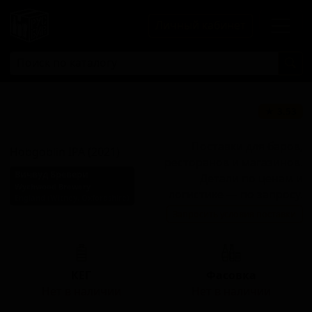
Личный кабинет
Хобгоблин ай-
★ 3.53
пи-а (2021)
Поставки для баров,
Hobgoblin IPA (2021)
ресторанов и магазинов.
Вичвуд Бревери
Детали по ценам и
Wychwood Brewery
логистике — по запросу.
England (Witney, Oxfordshire)
Запросить условия поставки
Стиль: Английский IPA
КЕГ
Фасовка
Нет в наличии
Нет в наличии