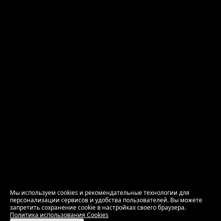
КОМПАНИЯ
КАТАЛОГ
Информация
Каталог предложений
История компании
Сорта
Политика обработки
Пивоварни
персональных данных
Стили
Поставщики
ПЛАТФОРМА
КОНТАКТЫ
Бизнесу
Обратная связь
+7 495 236‑99‑69
Мы в соцсетях:
ВКонтакте
18+ Продажа алкоголя только совершеннолетним.
Мы используем cookies и рекомендательные технологии для
персонализации сервисов и удобства пользователей. Вы можете
РусБир © 2006–2026.
запретить сохранение cookie в настройках своего браузера.
Используем cookies.
Политика использования
Политика использования Cookies