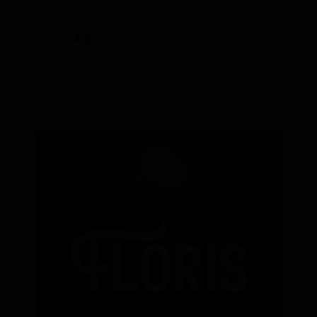
ABV
IBU
4.2
-