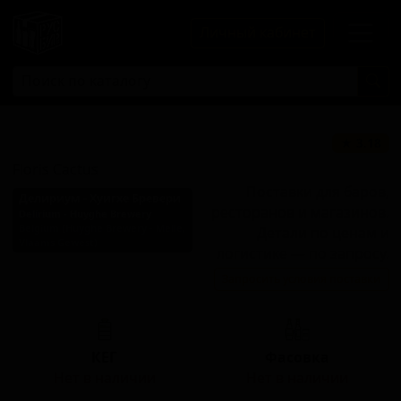
Личный кабинет
Флорис Кактус
★ 3.18
Floris Cactus
Поставки для баров,
Делириум - Хуигхе Бревери
ресторанов и магазинов.
Delirium - Huyghe Brewery
Belgium (Huyghe Brewery - Melle,
Детали по ценам и
Vlaams Gewest)
логистике — по запросу.
Стиль: Пшеничное пиво с
Запросить условия поставки
фруктами
КЕГ
Фасовка
Нет в наличии
Нет в наличии