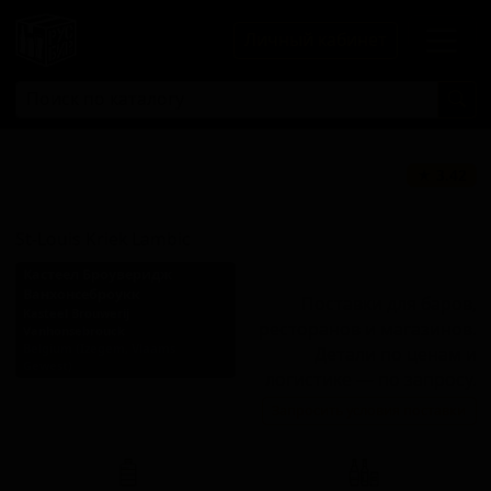
Личный кабинет
Сент-Луис Крик
★ 3.42
Ламбик
St-Louis Kriek Lambic
Кастеел Броуверидж
Ванхонсеброукк
Поставки для баров,
Kasteel Brouwerij
ресторанов и магазинов.
Vanhonsebrouck
Belgium (Izegem, Vlaams
Детали по ценам и
Gewest)
логистике — по запросу.
Стиль: Ламбик с вишней
Запросить условия поставки
(Крик)