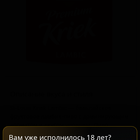
Описание вкуса и стиля
St-Louis Kriek Lambic — бельгийское
фруктовое ламбик-пиво с доминирующим
ароматом и вкусом черешни. Пиво
характеризуется прозрачным рубиново-
Вам уже исполнилось 18 лет?